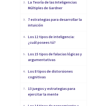
La Teoría de las Inteligencias
2
.
Múltiples de Gardner
7 estrategias para desarrollar la
3
.
intuición
Los 12 tipos de inteligencia:
4
.
¿cuál posees tú?
Los 15 tipos de falacias lógicas y
5
.
argumentativas
Los 8 tipos de distorsiones
6
.
cognitivas
13 juegos y estrategias para
7
.
ejercitar la mente
Los 14 tipos de pensamiento y