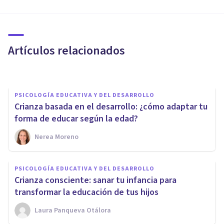
Crianza positiva frente a
rabietas: cómo afrontar que tu
hijo se porte peor contigo
Artículos relacionados
Laura Panqueva Otálora
PSICOLOGÍA EDUCATIVA Y DEL DESARROLLO
Crianza basada en el desarrollo: ¿cómo adaptar tu
forma de educar según la edad?
Nerea Moreno
PSICOLOGÍA
Laura Gutman: «La crianza con
PSICOLOGÍA EDUCATIVA Y DEL DESARROLLO
apego se ha convertido en un
Crianza consciente: sanar tu infancia para
eslogan»
transformar la educación de tus hijos
Laura Panqueva Otálora
Rosario Gabino