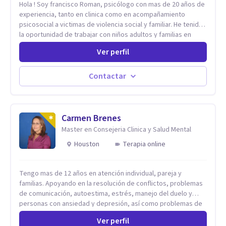
Hola ! Soy francisco Roman, psicólogo con mas de 20 años de
experiencia, tanto en clinica como en acompañamiento
psicosocial a victimas de violencia social y familiar. He tenido
la oportunidad de trabajar con niños adultos y familias en
todos los espacios y esto me ha dado un una variedad de
Ver perfil
aprendizajes que ahora pongo a tu disposicion. En la
actualidad puedo atenderte de manera presencial y/o virtual,
de lunes a sabado. el costo de cada sesión lo acordamos en
Contactar
el primer contacto
Carmen Brenes
Master en Consejeria Clinica y Salud Mental
Houston
Terapia online
Tengo mas de 12 años en atención individual, pareja y
familias. Apoyando en la resolución de conflictos, problemas
de comunicación, autoestima, estrés, manejo del duelo y
personas con ansiedad y depresión, así como problemas de
conducta y comportamiento. Desarrollo de personas
Ver perfil
maximizando su potencial y elevando su desempeño.