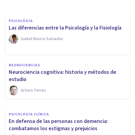
PSICOLOGÍA
Las diferencias entre la Psicología y la Fisiología
Isabel Rovira Salvador
PSICOLOGÍA
NEUROCIENCIAS
La teoría de la elección de
Neurociencia cognitiva: historia y métodos de
William Glasser
estudio
Arturo Torres
Oscar Castillero Mimenza
PSICOLOGÍA CLÍNICA
En defensa de las personas con demencia:
combatamos los estigmas y prejuicios