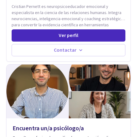
Cristian Pernett es neuropsicoeducador emocional y
especialista en la ciencia de las relaciones humanas. Integra
neurociencias, inteligencia emocional y coaching estratégico
para convertir la evidencia científica en herramientas
prácticas que mejoran la forma en que las personas viven,
Ver perfil
aman, lideran y se comunican. Con más de 20 años de
experiencia, acompaña a personas, parejas y líderes en
procesos de desarrollo personal y profesional. Su trabajo se
Contactar
centra en la regulación emocional, las relaciones de pareja, la
comunicación efectiva y el liderazgo consciente. Su
metodología combina psicología contemporánea,
neurociencias y estrategias de cambio basadas en evidencia
para fortalecer la autoestima, desarrollar habilidades
socioemocionales y promover cambios sostenibles. Como
divulgador científico, acerca la psicología y las neurociencias
a la vida cotidiana mediante contenidos claros, rigurosos y
aplicables, con el propósito de impulsar un bienestar integral.
Encuentra un/a psicólogo/a