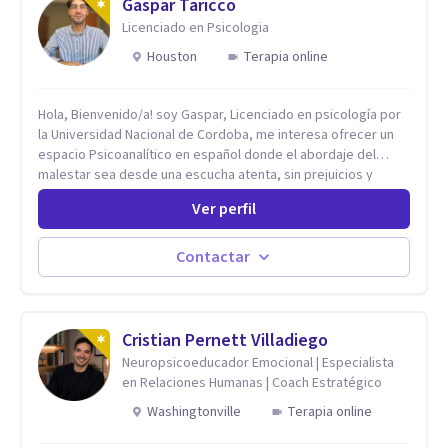
Gaspar Taricco
Licenciado en Psicologia
Houston
Terapia online
Hola, Bienvenido/a! soy Gaspar, Licenciado en psicología por
la Universidad Nacional de Cordoba, me interesa ofrecer un
espacio Psicoanalítico en español donde el abordaje del
malestar sea desde una escucha atenta, sin prejuicios y
rescatando lo singular de cada caso, sin caer en etiquetas.
Ver perfil
Considero que todas las personas en algún momento pueden
sufrir y cada una por cuestiones particulares, es en mi
espacio donde se le dará un lugar a esas cuestiones
Contactar
singulares de cada uno, para luego generar cambios. Soy una
persona en constante formación, actualmente curso
seminarios, una especialización en psicoanálisis y también
investigo. Siempre en la búsqueda de ser un mejor
Cristian Pernett Villadiego
profesional.
Neuropsicoeducador Emocional | Especialista
en Relaciones Humanas | Coach Estratégico
Washingtonville
Terapia online