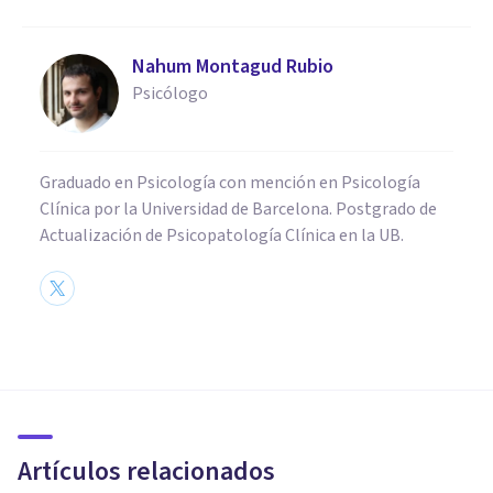
Nahum Montagud Rubio
Psicólogo
Graduado en Psicología con mención en Psicología
Clínica por la Universidad de Barcelona. Postgrado de
Actualización de Psicopatología Clínica en la UB.
COGNICIÓN E INTELIGENCIA
​Cognición: definición,
procesos principales y
funcionamiento
Artículos relacionados
Arturo Torres