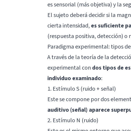
es sensorial (más objetiva) y la se
El sujeto deberá decidir si la ma
cierta intensidad,
es suficiente p
(respuesta positiva, detección) o 
Paradigma experimental: tipos de
A través de la teoría de la detecc
experimental con
dos tipos de e
individuo examinado
:
1. Estímulo S (ruido + señal)
Este se compone por dos elementos
auditivo (señal) aparece superpu
2. Estímulo N (ruido)
Este es el mismo entorno que acomp