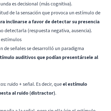
gunda es decisional (más cognitiva).
gnitud de la sensación que provoca un estímulo de
ara inclinarse a favor de detectar su presencia
no detectarla (respuesta negativa, ausencia).
 estímulos
ión de señales se desarrolló un paradigma
stímulo auditivos que podían presentársele al
: ruido + señal. Es decir, que
el estímulo
esta al ruido (distractor)
.
aña a la señal, pero sin ella (sin el estímulo