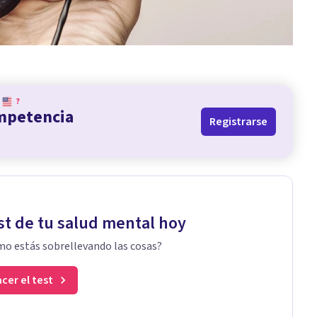
?
ompetencia
Registrarse
st de tu salud mental hoy
o estás sobrellevando las cosas?
cer el test