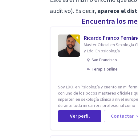
auditivo). Es decir,
aparece el dis
Encuentra los mej
Ricardo Franco Ferná
Master Oficial en Sexología Cl
y Ldo. En psicología
San Francisco
Terapia online
Soy LDO. en Psicología y cuento en mi form
con uno de los pocos masteres oficiales q
imparten en sexología clínica a nivel europ
durante toda mi carrera profesional como
psicólogo-sexólogo he estado enfocado en
Ver perfil
Contactar
terapia sexual desde una perspectiva
multidisciplinar BIO-PSICO-SOCIAL ya que
aunque las bases de mi trabajo son
psicológicas, si no se tienen en considerac