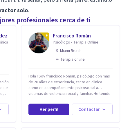
tractor solo
.
ores profesionales cerca de ti
ndez
Francisco Román
ínica
Psicólogo - Terapia Online
Miami Beach
Terapia online
Hola ! Soy francisco Roman, psicólogo con mas
ación
de 20 años de experiencia, tanto en clinica
ue se
como en acompañamiento psicosocial a
eo,
victimas de violencia social y familiar. He tenido
la oportunidad de trabajar con niños adultos y
 la
familias en todos los espacios y esto me ha
Ver perfil
Contactar
dado un una variedad de aprendizajes que
ahora pongo a tu disposicion. En la actualidad
puedo atenderte de manera presencial y/o
ión
virtual, de lunes a sabado. el costo de cada