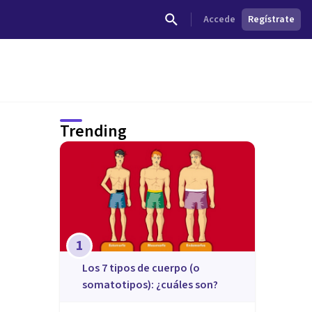
Accede
Regístrate
Trending
1
​Los 7 tipos de cuerpo (o
somatotipos): ¿cuáles son?