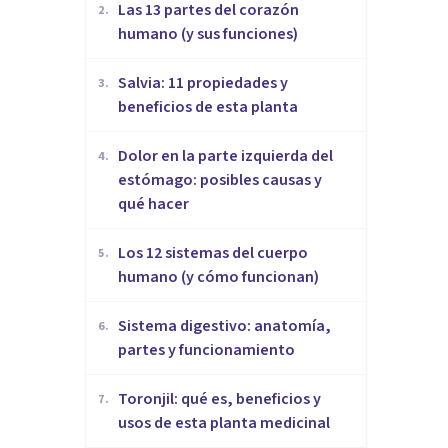
Las 13 partes del corazón
2
.
humano (y sus funciones)
Salvia: 11 propiedades y
3
.
beneficios de esta planta
Dolor en la parte izquierda del
4
.
estómago: posibles causas y
qué hacer
Los 12 sistemas del cuerpo
5
.
humano (y cómo funcionan)
Sistema digestivo: anatomía,
6
.
partes y funcionamiento
Toronjil: qué es, beneficios y
7
.
usos de esta planta medicinal