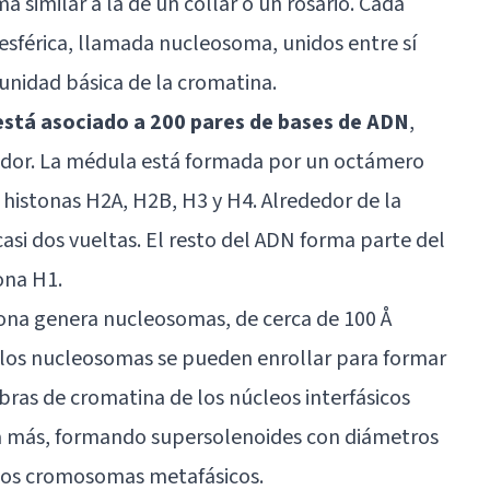
 similar a la de un collar o un rosario. Cada
 esférica, llamada nucleosoma, unidos entre sí
 unidad básica de la cromatina.
stá asociado a 200 pares de bases de ADN
,
ador. La médula está formada por un octámero
histonas H2A, H2B, H3 y H4. Alrededor de la
asi dos vueltas. El resto del ADN forma parte del
ona H1.
tona genera nucleosomas, de cerca de 100 Å
, los nucleosomas se pueden enrollar para formar
ibras de cromatina de los núcleos interfásicos
ía más, formando supersolenoides con diámetros
 los cromosomas metafásicos.