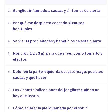
Ganglios inflamados: causas y síntomas de alerta
2
.
Por qué me despierto cansado: 8 causas
3
.
habituales
Salvia: 11 propiedades y beneficios de esta planta
4
.
Monurol (2 g y 3 g): para qué sirve, cómo tomarlo y
5
.
efectos
Dolor en la parte izquierda del estómago: posibles
6
.
causas y qué hacer
Las 7 contraindicaciones del jengibre: cuándo no
7
.
hay que usarlo
Cómo aclarar la piel quemada por el sol: 7
8
.