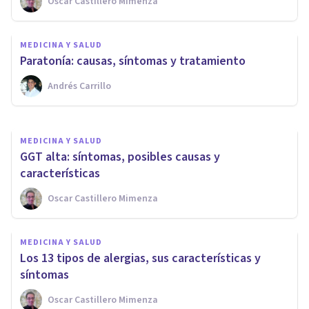
Oscar Castillero Mimenza
MEDICINA Y SALUD
¿Cómo quitar el sarro de los
MEDICINA Y SALUD
dientes? 5 consejos
Paratonía: causas, síntomas y tratamiento
Andrés Carrillo
Oscar Castillero Mimenza
MEDICINA Y SALUD
GGT alta: síntomas, posibles causas y
características
Oscar Castillero Mimenza
MEDICINA Y SALUD
Los 13 tipos de alergias, sus características y
síntomas
Oscar Castillero Mimenza