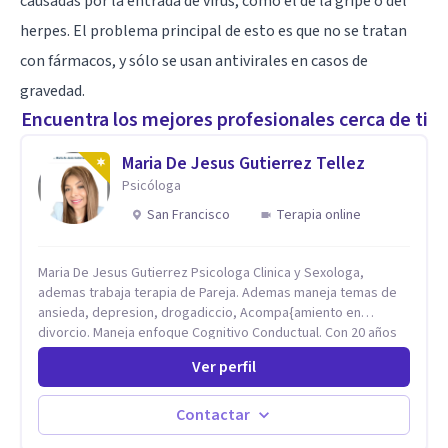
causadas por la entrada de virus, como el de la gripe o del
herpes. El problema principal de esto es que no se tratan
con fármacos, y sólo se usan antivirales en casos de
gravedad.
Encuentra los mejores profesionales cerca de ti
Maria De Jesus Gutierrez Tellez
Psicóloga
San Francisco
Terapia online
Maria De Jesus Gutierrez Psicologa Clinica y Sexologa,
ademas trabaja terapia de Pareja. Ademas maneja temas de
ansieda, depresion, drogadiccio, Acompa{amiento en
divorcio. Maneja enfoque Cognitivo Conductual. Con 20 años
de experiencia, constantemente capacitandose en las
Ver perfil
diferntes areas de la Salud Mental.
Contactar