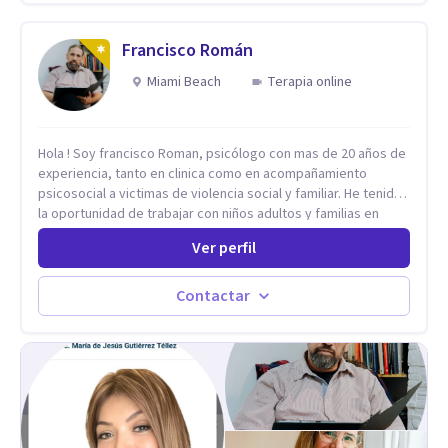
Francisco Román
Miami Beach
Terapia online
Hola ! Soy francisco Roman, psicólogo con mas de 20 años de
experiencia, tanto en clinica como en acompañamiento
psicosocial a victimas de violencia social y familiar. He tenido
la oportunidad de trabajar con niños adultos y familias en
todos los espacios y esto me ha dado un una variedad de
Ver perfil
aprendizajes que ahora pongo a tu disposicion. En la
actualidad puedo atenderte de manera presencial y/o virtual,
de lunes a sabado. el costo de cada sesión lo acordamos en
Contactar
el primer contacto