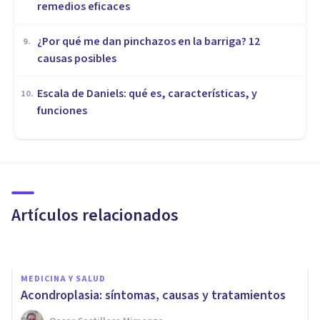
remedios eficaces
¿Por qué me dan pinchazos en la barriga? 12
9
.
causas posibles
Escala de Daniels: qué es, características, y
10
.
funciones
MEDICINA Y SALUD
Adinamia: características y
causas de este trastorno del
movimiento
Artículos relacionados
Luis Martínez-Casasola Hernández
MEDICINA Y SALUD
Acondroplasia: síntomas, causas y tratamientos