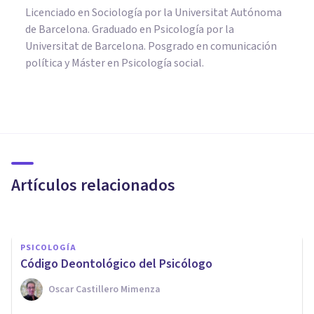
Licenciado en Sociología por la Universitat Autónoma
de Barcelona. Graduado en Psicología por la
Universitat de Barcelona. Posgrado en comunicación
política y Máster en Psicología social.
PSICOLOGÍA
​4 cosas de la vida moderna que
convierten a la psicología en
una profesión de futuro
Artículos relacionados
Juan Armando Corbin
PSICOLOGÍA
Código Deontológico del Psicólogo
Oscar Castillero Mimenza
PSICOLOGÍA