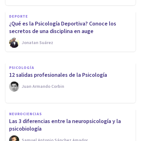
Decálogo del psicólogo:
DEPORTE
requisitos éticos y
¿Qué es la Psicología Deportiva? Conoce los
profesionales de nuestra
secretos de una disciplina en auge
profesión
Jonatan Suárez
Oscar Castillero Mimenza
PSICOLOGÍA
​12 salidas profesionales de la Psicología
Juan Armando Corbin
NEUROCIENCIAS
Las 3 diferencias entre la neuropsicología y la
psicobiología
Samuel Antonio Sánchez Amador