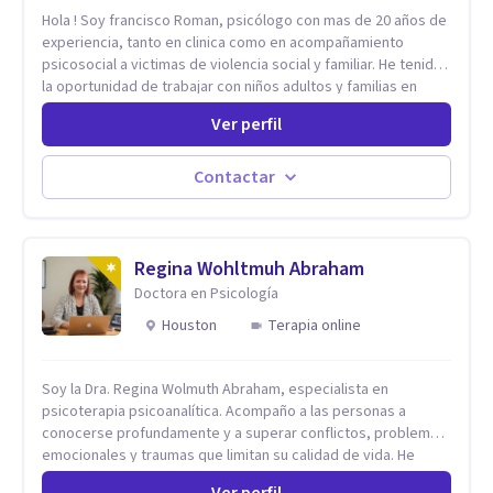
Hola ! Soy francisco Roman, psicólogo con mas de 20 años de
experiencia, tanto en clinica como en acompañamiento
psicosocial a victimas de violencia social y familiar. He tenido
la oportunidad de trabajar con niños adultos y familias en
todos los espacios y esto me ha dado un una variedad de
Ver perfil
aprendizajes que ahora pongo a tu disposicion. En la
actualidad puedo atenderte de manera presencial y/o virtual,
de lunes a sabado. el costo de cada sesión lo acordamos en
Contactar
el primer contacto
Regina Wohltmuh Abraham
Doctora en Psicología
Houston
Terapia online
Soy la Dra. Regina Wolmuth Abraham, especialista en
psicoterapia psicoanalítica. Acompaño a las personas a
conocerse profundamente y a superar conflictos, problemas
emocionales y traumas que limitan su calidad de vida. He
trabajado en reconocidas instituciones como el Hospital
Ver perfil