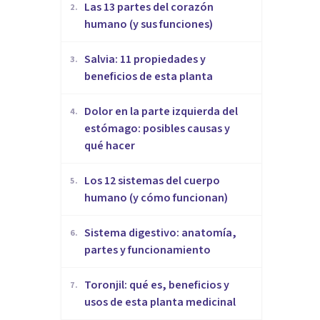
Las 13 partes del corazón
2
.
humano (y sus funciones)
Salvia: 11 propiedades y
3
.
beneficios de esta planta
Dolor en la parte izquierda del
4
.
estómago: posibles causas y
qué hacer
Los 12 sistemas del cuerpo
5
.
humano (y cómo funcionan)
Sistema digestivo: anatomía,
6
.
partes y funcionamiento
Toronjil: qué es, beneficios y
7
.
usos de esta planta medicinal