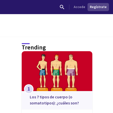
Accede
Regístrate
Trending
1
​Los 7 tipos de cuerpo (o
somatotipos): ¿cuáles son?