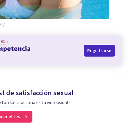
72/
?
ompetencia
Registrarse
st de satisfacción sexual
 tan satisfactoria es tu vida sexual?
cer el test