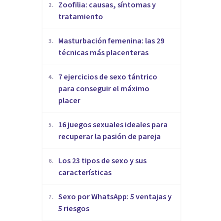
Zoofilia: causas, síntomas y
2
.
tratamiento
Masturbación femenina: las 29
3
.
técnicas más placenteras
7 ejercicios de sexo tántrico
4
.
para conseguir el máximo
placer
16 juegos sexuales ideales para
5
.
recuperar la pasión de pareja
Los 23 tipos de sexo y sus
6
.
características
Sexo por WhatsApp: 5 ventajas y
7
.
5 riesgos