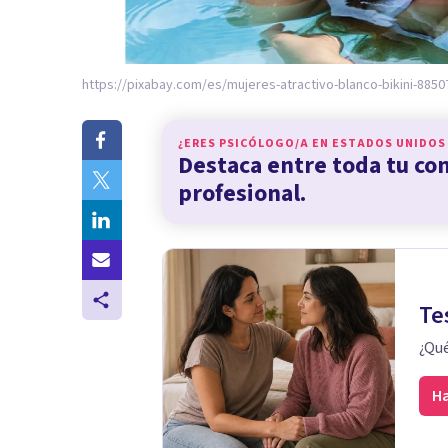
https://pixabay.com/es/mujeres-atractivo-blanco-bikini-8850
¿ERES PSICÓLOGO/A EN
ESTADOS UNIDOS
Destaca entre toda tu c
profesional.
Te
¿Qué
Ha