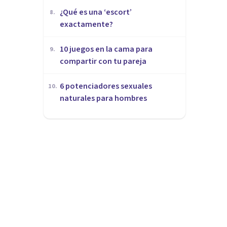
¿Qué es una ‘escort’
8
.
exactamente?
10 juegos en la cama para
9
.
compartir con tu pareja
​6 potenciadores sexuales
10
.
naturales para hombres