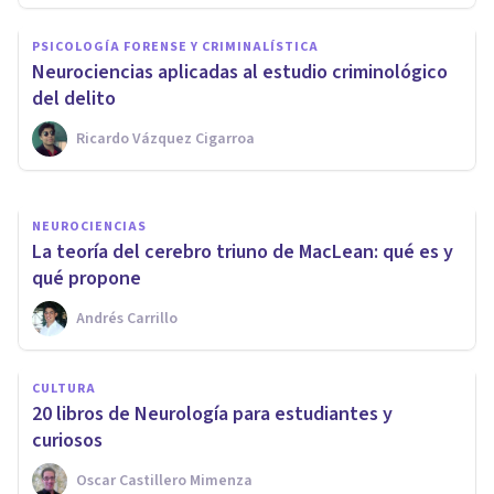
​12 documentales sobre
PSICOLOGÍA FORENSE Y CRIMINALÍSTICA
neurociencias y
​Neurociencias aplicadas al estudio criminológico
neuropsicología
del delito
Ricardo Vázquez Cigarroa
Adrián Triglia
NEUROCIENCIAS
La teoría del cerebro triuno de MacLean: qué es y
qué propone
Andrés Carrillo
CULTURA
​20 libros de Neurología para estudiantes y
curiosos
Oscar Castillero Mimenza