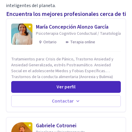
inteligentes del planeta.
Encuentra los mejores profesionales cerca de ti
María Concepción Alonzo García
Psicoterapia Cognitivo Conductual / Tanatología
Ontario
Terapia online
Tratamientos para: Crisis de Pánico, Trastorno Ansiedad y
Ansiedad Generalizada, estrés Postraumático. Ansiedad
Social en el adolescente Miedos y Fobias Específicas.
Trastornos de la conducta alimentaria (Anorexia y Bulimia)
Modificación conductas no deseadas. Impulsividad,
Ver perfil
conductas obsesivas, compulsividad. Trastorno obsesivo
compulsivo. Tratamiento Eficaz para la Depresión (AC)
Evaluación, contención e intervención en riesgo Suicida
Contactar
Conductas autolesivas en el adolescente. Problemas con el
consumo de alcohol y sustancias. Tratamiento del Estrés.
Mindfulness. Estimulación temprana, Establecimiento del
vínculo del Apego Seguro. Orientación sexual,
Gabriele Cotronei
Acompañamiento Tanatológico. Cuidados paliativos en