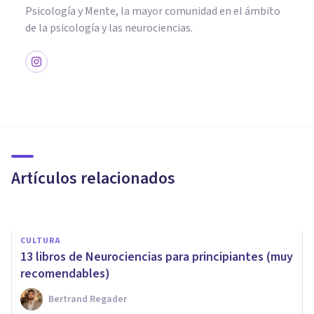
Psicología y Mente, la mayor comunidad en el ámbito
de la psicología y las neurociencias.
NEUROCIENCIAS
Hemisferios cerebrales: mitos
y realidades
Artículos relacionados
Bertrand Regader
CULTURA
13 libros de Neurociencias para principiantes (muy
recomendables)
Bertrand Regader
CULTURA