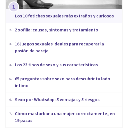
1
​Los 10 fetiches sexuales más extraños y curiosos
Zoofilia: causas, síntomas y tratamiento
2
.
16 juegos sexuales ideales para recuperar la
3
.
pasión de pareja
Los 23 tipos de sexo y sus características
4
.
65 preguntas sobre sexo para descubrir tu lado
5
.
íntimo
Sexo por WhatsApp: 5 ventajas y 5 riesgos
6
.
Cómo masturbar a una mujer correctamente, en
7
.
19 pasos