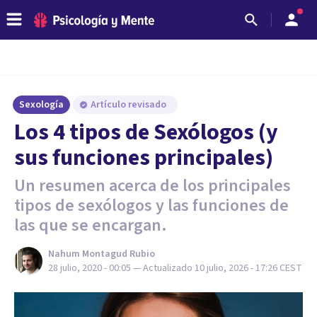
Sexología
Artículo revisado
Los 4 tipos de Sexólogos (y
sus funciones principales)
Un resumen acerca de los principales
tipos de sexólogos y las funciones de
las que se encargan.
Nahum Montagud Rubio
28 julio, 2020 - 00:05
— Actualizado
10 julio, 2026 - 17:26
CEST