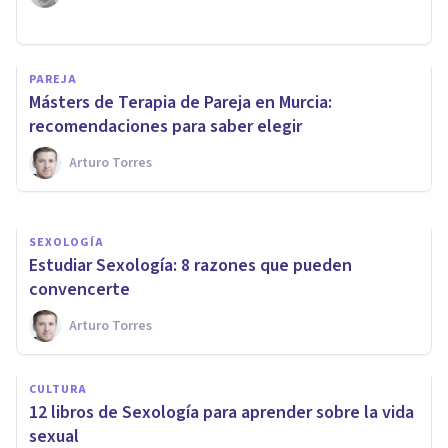
SEXOLOGÍA
¿Cómo ser sexólogo?
PAREJA
Indicaciones, formación y
Másters de Terapia de Pareja en Murcia:
consejos
recomendaciones para saber elegir
Arturo Torres
Psicología Y Mente
SEXOLOGÍA
​Estudiar Sexología: 8 razones que pueden
convencerte
Arturo Torres
CULTURA
12 libros de Sexología para aprender sobre la vida
sexual