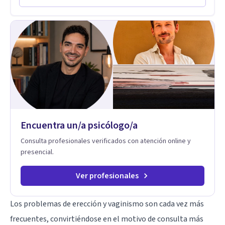
psicoanálisis, terapia somática y de trauma, psicología
corporal, Mentalization Based Therapy (MBT), hipnoterapia y
respiración neurodinámica, integrando actualmente la
Psicología Analítica Junguiana. Mi abordaje también incorpora
perspectivas interculturales, ecopsicología y el trabajo
simbólico con el inconsciente, entendiendo que cada
proceso terapéutico es único y requiere una mirada
personalizada.
Encuentra un/a psicólogo/a
Consulta profesionales verificados con atención online y
presencial.
Ver profesionales
Los problemas de erección y vaginismo son cada vez más
frecuentes, convirtiéndose en el motivo de consulta más