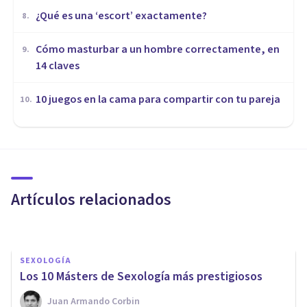
¿Qué es una ‘escort’ exactamente?
8
.
Cómo masturbar a un hombre correctamente, en
9
.
14 claves
10 juegos en la cama para compartir con tu pareja
10
.
SEXOLOGÍA
¿Cómo se abordan los
problemas de erección en
terapia sexual?
Artículos relacionados
Arturo Torres
SEXOLOGÍA
Los 10 Másters de Sexología más prestigiosos
Juan Armando Corbin