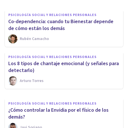
PSICOLOGÍA SOCIAL Y RELACIONES PERSONALES
Co-dependencia: cuando tu Bienestar depende
de cómo están los demás
Rubén Camacho
PSICOLOGÍA SOCIAL Y RELACIONES PERSONALES
¿Cómo apoyarte en tus seres
PSICOLOGÍA SOCIAL Y RELACIONES PERSONALES
queridos para potenciar tu
Los 8 tipos de chantaje emocional (y señales para
salud mental?
detectarlo)
Arturo Torres
Lucía Gómez
PSICOLOGÍA SOCIAL Y RELACIONES PERSONALES
¿Cómo controlar la Envidia por el físico de los
demás?
Javi Soriano