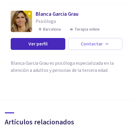
Blanca Garcia Grau
Psicóloga
Barcelona
Terapia online
Ver perfil
Contactar
Blanca Garcia Grau es psicóloga especializada en la
atención a adultos y personas de la tercera edad.
PSICOLOGÍA SOCIAL Y RELACIONES PERSONALES
¿Cómo influye la autoestima al
hacer amigos?
Artículos relacionados
Nahum Montagud Rubio