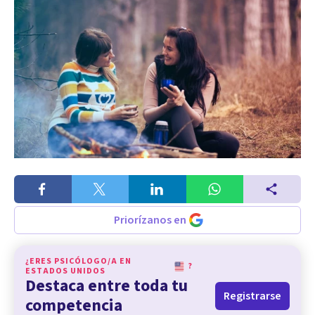
Priorízanos en
¿ERES PSICÓLOGO/A EN
?
ESTADOS UNIDOS
Destaca entre toda tu
Registrarse
competencia