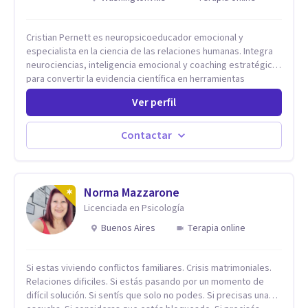
Cristian Pernett es neuropsicoeducador emocional y
especialista en la ciencia de las relaciones humanas. Integra
neurociencias, inteligencia emocional y coaching estratégico
para convertir la evidencia científica en herramientas
prácticas que mejoran la forma en que las personas viven,
Ver perfil
aman, lideran y se comunican. Con más de 20 años de
experiencia, acompaña a personas, parejas y líderes en
procesos de desarrollo personal y profesional. Su trabajo se
Contactar
centra en la regulación emocional, las relaciones de pareja, la
comunicación efectiva y el liderazgo consciente. Su
metodología combina psicología contemporánea,
neurociencias y estrategias de cambio basadas en evidencia
Norma Mazzarone
para fortalecer la autoestima, desarrollar habilidades
Licenciada en Psicología
socioemocionales y promover cambios sostenibles. Como
Buenos Aires
Terapia online
divulgador científico, acerca la psicología y las neurociencias
a la vida cotidiana mediante contenidos claros, rigurosos y
aplicables, con el propósito de impulsar un bienestar integral.
Si estas viviendo conflictos familiares. Crisis matrimoniales.
Relaciones dificiles. Si estás pasando por un momento de
difícil solución. Si sentís que solo no podes. Si precisas una