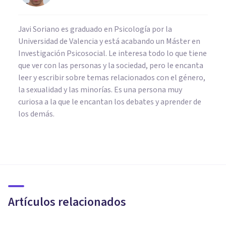
Javi Soriano es graduado en Psicología por la
Universidad de Valencia y está acabando un Máster en
Investigación Psicosocial. Le interesa todo lo que tiene
que ver con las personas y la sociedad, pero le encanta
leer y escribir sobre temas relacionados con el género,
la sexualidad y las minorías. Es una persona muy
curiosa a la que le encantan los debates y aprender de
los demás.
PSICOLOGÍA SOCIAL Y RELACIONES PERSONALES
Los 5 tipos de gestos y su
clasificación en comunicación
no verbal
Artículos relacionados
Laura Ruiz Mitjana