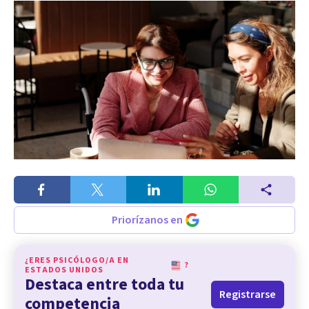
Priorízanos en
¿ERES PSICÓLOGO/A EN
?
ESTADOS UNIDOS
Destaca entre toda tu
Registrarse
competencia