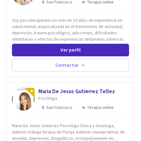
San Francisco
Terapia online
Soy psicoterapeuta con más de 10 años de experiencia en
salud mental, especializada en el tratamiento de ansiedad,
depresión, trauma psicológico, adicciones, dificultades
identitarias y efectos de experiencias tempranas adversas.
Ofrezco un espacio terapéutico seguro, confidencial y
Ver perfil
profundamente humano, donde el dolor emocional puede
transformarse en autoconocimiento, regulación emocional y
bienestar. Trabajo desde un enfoque integrativo que combina
Contactar
psicoanálisis, terapia somática y de trauma, psicología
corporal, Mentalization Based Therapy (MBT), hipnoterapia y
respiración neurodinámica, integrando actualmente la
Psicología Analítica Junguiana. Mi abordaje también incorpora
Maria De Jesus Gutierrez Tellez
perspectivas interculturales, ecopsicología y el trabajo
Psicóloga
simbólico con el inconsciente, entendiendo que cada
San Francisco
Terapia online
proceso terapéutico es único y requiere una mirada
personalizada.
Maria De Jesus Gutierrez Psicologa Clinica y Sexologa,
ademas trabaja terapia de Pareja. Ademas maneja temas de
ansieda, depresion, drogadiccio, Acompa{amiento en