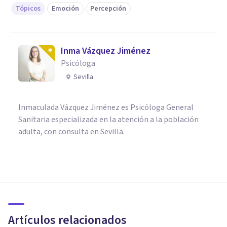
Tópicos
Emoción
Percepción
Inma Vázquez Jiménez
Psicóloga
Sevilla
Inmaculada Vázquez Jiménez es Psicóloga General
Sanitaria especializada en la atención a la población
adulta, con consulta en Sevilla.
PSICOLOGÍA SOCIAL Y RELACIONES PERSONALES
5 formas de resolver un
conflicto con eficacia
Artículos relacionados