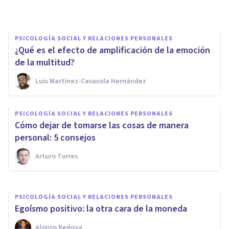
Grecia Guzmán Martínez
PSICOLOGÍA SOCIAL Y RELACIONES PERSONALES
¿Qué es el efecto de amplificación de la emoción
de la multitud?
Luis Martínez-Casasola Hernández
PSICOLOGÍA SOCIAL Y RELACIONES PERSONALES
PSICOLOGÍA SOCIAL Y RELACIONES PERSONALES
Cómo calmar a un amigo
Cómo dejar de tomarse las cosas de manera
cuando este te necesita
personal: 5 consejos
Arturo Torres
Arturo Torres
PSICOLOGÍA SOCIAL Y RELACIONES PERSONALES
Egoísmo positivo: la otra cara de la moneda
Alonso Bedoya