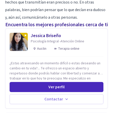
hechos que transmitían eran precisos o no. En otras
palabras, bien podrían pensar que lo que decían era dudoso
y, aún así, comunicárselo a otras personas.
Encuentra los mejores profesionales cerca de ti
Jessica Briseño
Psicología Integral -Atención Online
Austin
Terapia online
¿Estas atravesando un momento difícil o estas deseando un
cambio en tu vida?... Te ofrezco un espacio abierto y
respetuoso donde podrás hablar con libertad y comenzar a
trabajar en lo que hoy te preocupa. Me especializo en
Trastornos de Ansiedad y a lo largo de mi experiencia
Ver perfil
profesional he acompañado a muchas Familias y Parejas con
distintas problemáticas como el manejo del estrés,
Autoestima, Gestión de la Ira, Depresión, Retos en la Crianza,
Contactar
Codependencia, Celos, entre otros. Cuento con más de 12
años de experiencia en el área de la Salud mental y he