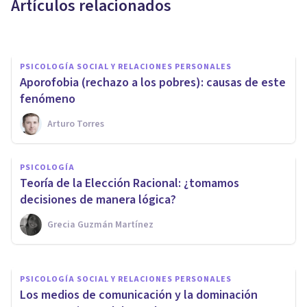
Artículos relacionados
Joaquín Mateu-Mollá
PSICOLOGÍA SOCIAL Y RELACIONES PERSONALES
​Aporofobia (rechazo a los pobres): causas de este
fenómeno
Arturo Torres
PSICOLOGÍA SOCIAL Y RELACIONES PERSONALES
Las emociones en el
PSICOLOGÍA
capitalismo (y el surgimiento
Teoría de la Elección Racional: ¿tomamos
del homo sentimentalis)
decisiones de manera lógica?
Grecia Guzmán Martínez
Genís Plana
PSICOLOGÍA SOCIAL Y RELACIONES PERSONALES
Los medios de comunicación y la dominación