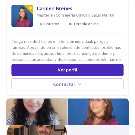
trabajado en distintos contextos clínicos con niños,
Adolescentes y Adultos
Carmen Brenes
Master en Consejeria Clinica y Salud Mental
Houston
Terapia online
Tengo mas de 12 años en atención individual, pareja y
familias. Apoyando en la resolución de conflictos, problemas
de comunicación, autoestima, estrés, manejo del duelo y
personas con ansiedad y depresión, así como problemas de
conducta y comportamiento. Desarrollo de personas
Ver perfil
maximizando su potencial y elevando su desempeño.
Estableciendo metas a corto y largo plazo, es vital para la
vida de cada uno tener su propia vision.
Contactar