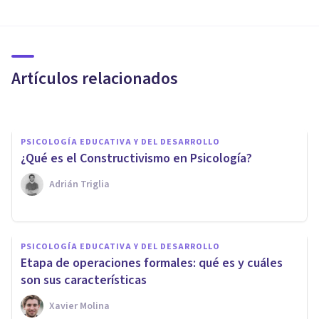
​Piaget vs Vygotsky:
similitudes y diferencias entre
sus teorías
Artículos relacionados
Jonathan García-Allen
PSICOLOGÍA EDUCATIVA Y DEL DESARROLLO
¿Qué es el Constructivismo en Psicología?
Adrián Triglia
PSICOLOGÍA EDUCATIVA Y DEL DESARROLLO
PSICOLOGÍA EDUCATIVA Y DEL DESARROLLO
La Teoría del Aprendizaje de
Etapa de operaciones formales: qué es y cuáles
Jean Piaget
son sus características
Xavier Molina
Bertrand Regader