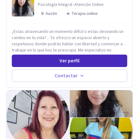
Psicología Integral -Atención Online
Austin
Terapia online
¿Estas atravesando un momento difícil o estas deseando un
cambio en tu vida?... Te ofrezco un espacio abierto y
respetuoso donde podrás hablar con libertad y comenzar a
trabajar en lo que hoy te preocupa. Me especializo en
Trastornos de Ansiedad y a lo largo de mi experiencia
Ver perfil
profesional he acompañado a muchas Familias y Parejas con
distintas problemáticas como el manejo del estrés,
Autoestima, Gestión de la Ira, Depresión, Retos en la Crianza,
Contactar
Codependencia, Celos, entre otros. Cuento con más de 12
años de experiencia en el área de la Salud mental y he
trabajado en distintos contextos clínicos con niños,
Adolescentes y Adultos