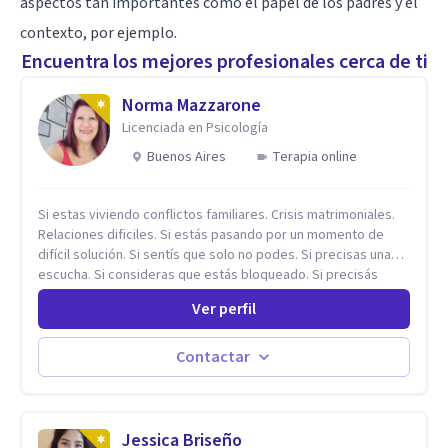
aspectos tan importantes como el papel de los padres y el
contexto, por ejemplo.
Encuentra los mejores profesionales cerca de ti
Norma Mazzarone
Licenciada en Psicología
Buenos Aires
Terapia online
Si estas viviendo conflictos familiares. Crisis matrimoniales.
Relaciones dificiles. Si estás pasando por un momento de
difícil solución. Si sentís que solo no podes. Si precisas una
escucha. Si consideras que estás bloqueado. Si precisás
comprensión. Si no logras definir proyectos, objetivos,
Ver perfil
sueños, deseos. Si pensás que lo que te pasa no es tan
grave, pero podría ayudar. Si estás en adicciones y tu
intención es hacer algo con lo que te está pasando. No dudes
Contactar
en comunicarte a fin de comenzar a resolver la situación que
está generando esa angustia.
Jessica Briseño