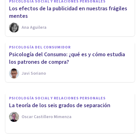
PSICOLOGÍA SOCIAL Y RELACIONES PERSONALES
Los efectos de la publicidad en nuestras frágiles
mentes
Ana Aguilera
PSICOLOGÍA SOCIAL Y RELACIONES PERSONALES
PSICOLOGÍA DEL CONSUMIDOR
Obsesión por la belleza: así
Psicología del Consumo: ¿qué es y cómo estudia
parasita nuestras mentes
los patrones de compra?
Javi Soriano
Izzat Haykal
PSICOLOGÍA SOCIAL Y RELACIONES PERSONALES
La teoría de los seis grados de separación
Oscar Castillero Mimenza