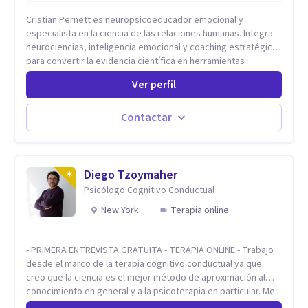
Cristian Pernett es neuropsicoeducador emocional y
especialista en la ciencia de las relaciones humanas. Integra
neurociencias, inteligencia emocional y coaching estratégico
para convertir la evidencia científica en herramientas
prácticas que mejoran la forma en que las personas viven,
Ver perfil
aman, lideran y se comunican. Con más de 20 años de
experiencia, acompaña a personas, parejas y líderes en
procesos de desarrollo personal y profesional. Su trabajo se
Contactar
centra en la regulación emocional, las relaciones de pareja, la
comunicación efectiva y el liderazgo consciente. Su
metodología combina psicología contemporánea,
neurociencias y estrategias de cambio basadas en evidencia
Diego Tzoymaher
para fortalecer la autoestima, desarrollar habilidades
Psicólogo Cognitivo Conductual
socioemocionales y promover cambios sostenibles. Como
New York
Terapia online
divulgador científico, acerca la psicología y las neurociencias
a la vida cotidiana mediante contenidos claros, rigurosos y
aplicables, con el propósito de impulsar un bienestar integral.
- PRIMERA ENTREVISTA GRATUITA - TERAPIA ONLINE - Trabajo
desde el marco de la terapia cognitivo conductual ya que
creo que la ciencia es el mejor método de aproximación al
conocimiento en general y a la psicoterapia en particular. Me
interesan los procesos de cambio conductual por los que una