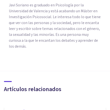
Javi Soriano es graduado en Psicología por la
Universidad de Valencia y está acabando un Máster en
Investigación Psicosocial. Le interesa todo lo que tiene
que ver con las personas y la sociedad, pero le encanta
leer y escribir sobre temas relacionados con el género,
la sexualidad y las minorías. Es una persona muy
curiosa a la que le encantan los debates y aprender de
los demás.
PSICOLOGÍA SOCIAL Y RELACIONES PERSONALES
La Teoría de Usos y
Gratificaciones: qué es y qué
explica sobre la sociedad
Artículos relacionados
Valentín Elorza