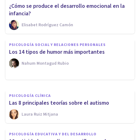
¿Cómo se produce el desarrollo emocional en la
infancia?
Elisabet Rodríguez Camón
PSICOLOGÍA SOCIAL Y RELACIONES PERSONALES
Cómo hacer críticas
PSICOLOGÍA SOCIAL Y RELACIONES PERSONALES
constructivas: 11 consejos
Los 14 tipos de humor más importantes
sencillos y eficaces
Nahum Montagud Rubio
Andrés Carrillo
PSICOLOGÍA CLÍNICA
Las 8 principales teorías sobre el autismo
Laura Ruiz Mitjana
PSICOLOGÍA EDUCATIVA Y DEL DESARROLLO