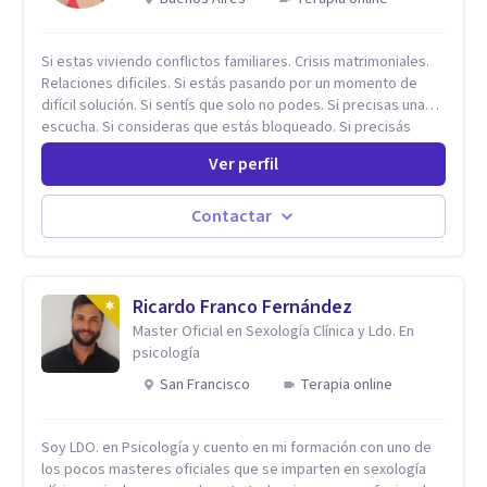
Si estas viviendo conflictos familiares. Crisis matrimoniales.
Relaciones dificiles. Si estás pasando por un momento de
difícil solución. Si sentís que solo no podes. Si precisas una
escucha. Si consideras que estás bloqueado. Si precisás
comprensión. Si no logras definir proyectos, objetivos,
Ver perfil
sueños, deseos. Si pensás que lo que te pasa no es tan
grave, pero podría ayudar. Si estás en adicciones y tu
intención es hacer algo con lo que te está pasando. No dudes
Contactar
en comunicarte a fin de comenzar a resolver la situación que
está generando esa angustia.
Ricardo Franco Fernández
Master Oficial en Sexología Clínica y Ldo. En
psicología
San Francisco
Terapia online
Soy LDO. en Psicología y cuento en mi formación con uno de
los pocos masteres oficiales que se imparten en sexología