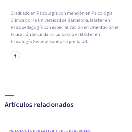
Graduado en Psicología con mención en Psicología
Clínica por la Universidad de Barcelona. Máster en
Psicopedagogía con especialización en Orientación en
Educación Secundaria. Cursando el Máster en
Psicología General Sanitaria por la UB.
PSICOLOGÍA SOCIAL Y RELACIONES PERSONALES
¿Cómo influyen en nosotros las
palabras que los demás nos
dedican?
Artículos relacionados
Mariana García Guschmer
PSICOLOGÍA EDUCATIVA Y DEL DESARROLLO