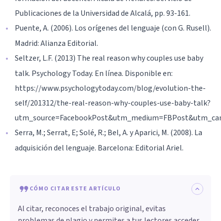
Publicaciones de la Universidad de Alcalá, pp. 93-161.
Puente, A. (2006). Los orígenes del lenguaje (con G. Rusell).
Madrid: Alianza Editorial.
Seltzer, L.F. (2013) The real reason why couples use baby
talk. Psychology Today. En línea. Disponible en:
https://www.psychologytoday.com/blog/evolution-the-
self/201312/the-real-reason-why-couples-use-baby-talk?
utm_source=FacebookPost&utm_medium=FBPost&utm_ca
Serra, M.; Serrat, E; Solé, R.; Bel, A. y Aparici, M. (2008). La
adquisición del lenguaje. Barcelona: Editorial Ariel.
CÓMO CITAR ESTE ARTÍCULO
Al citar, reconoces el trabajo original, evitas
problemas de plagio y permites a tus lectores acceder