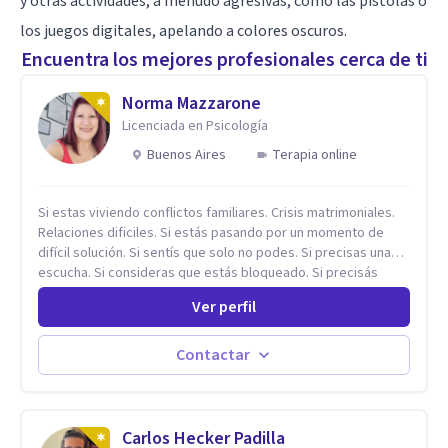
y otras actividades, a menudo agresivas, como las pistolas o
los juegos digitales, apelando a colores oscuros.
Encuentra los mejores profesionales cerca de ti
Norma Mazzarone
Licenciada en Psicología
Buenos Aires
Terapia online
Si estas viviendo conflictos familiares. Crisis matrimoniales.
Relaciones dificiles. Si estás pasando por un momento de
difícil solución. Si sentís que solo no podes. Si precisas una
escucha. Si consideras que estás bloqueado. Si precisás
comprensión. Si no logras definir proyectos, objetivos,
Ver perfil
sueños, deseos. Si pensás que lo que te pasa no es tan
grave, pero podría ayudar. Si estás en adicciones y tu
intención es hacer algo con lo que te está pasando. No dudes
Contactar
en comunicarte a fin de comenzar a resolver la situación que
está generando esa angustia.
Carlos Hecker Padilla