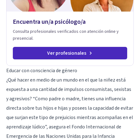
hablar de estos temas sin juicios, con respeto y libertad.
Trabajo con objetivos claros y realistas, sin fórmulas rígidas:
combinamos profundidad emocional con una mirada práctica
Encuentra un/a psicólogo/a
sobre tu vida diaria.
Consulta profesionales verificados con atención online y
presencial.
Ver profesionales
Educar con consciencia de género
¿Qué hacer en medio de un mundo en el que la niñez está
expuesta a una cantidad de impulsos consumistas, sexistas
y agresivos? “Como padre o madre, tienes una influencia
directa sobre tus hijos e hijas y posees la capacidad de evitar
que surjan este tipo de prejuicios mientras acompañas en el
aprendizaje lúdico”, asegura el Fondo Internacional de
Emergencia de las Naciones Unidas para la Infancia