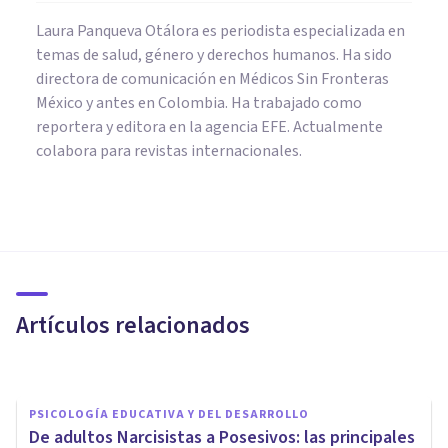
Laura Panqueva Otálora es periodista especializada en
temas de salud, género y derechos humanos. Ha sido
directora de comunicación en Médicos Sin Fronteras
México y antes en Colombia. Ha trabajado como
reportera y editora en la agencia EFE. Actualmente
colabora para revistas internacionales.
PSICOLOGÍA EDUCATIVA Y DEL DESARROLLO
Los peligros de la Crianza
'Tercerizada': ¿quién está
criando realmente a nuestros
Artículos relacionados
hijos?
Nerea Moreno
PSICOLOGÍA EDUCATIVA Y DEL DESARROLLO
De adultos Narcisistas a Posesivos: las principales