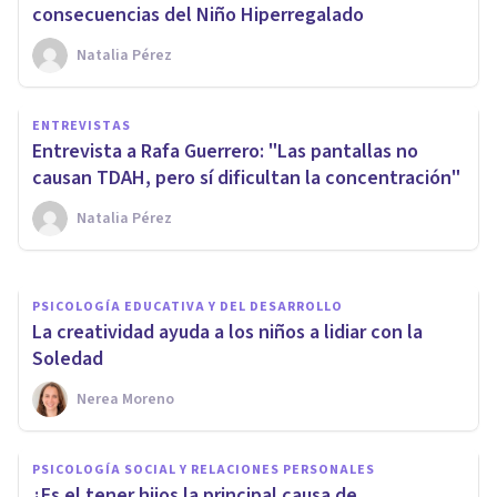
consecuencias del Niño Hiperregalado
Natalia Pérez
PSICOLOGÍA
ENTREVISTAS
¿El tener hijos cambia nuestra
Entrevista a Rafa Guerrero: "Las pantallas no
ideología?
causan TDAH, pero sí dificultan la concentración"
Natalia Pérez
Nerea Moreno
PSICOLOGÍA EDUCATIVA Y DEL DESARROLLO
La creatividad ayuda a los niños a lidiar con la
Soledad
Nerea Moreno
PSICOLOGÍA SOCIAL Y RELACIONES PERSONALES
¿Es el tener hijos la principal causa de