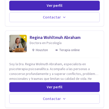
privada. Utilizo terapias cognitivas conductuales basadas en
Ver perfil
evidencia científica con comprobados resultados. Los
objetivos terapéuticos están centrados en brindar
herramientas concretas para el cambio, que permitan
Contactar
desarrollar nuevas habilidades y estrategias basadas en la
salud y calidad de vida.
Regina Wohltmuh Abraham
Doctora en Psicología
Houston
Terapia online
Soy la Dra. Regina Wolmuth Abraham, especialista en
psicoterapia psicoanalítica. Acompaño a las personas a
conocerse profundamente y a superar conflictos, problemas
emocionales y traumas que limitan su calidad de vida. He
trabajado en reconocidas instituciones como el Hospital
Ver perfil
Psiquiátrico San Rafael, Instituto Psiquiátrico MENDAO, San
Bernardino, Hospital Psiquiátrico Infantil y el Centro de
Integración Juvenil. Además, tuve el privilegio de colaborar
Contactar
en comunidades como Olivar del Conde y Xochimilco, lo que
me permitió conocer diversas realidades y necesidades.