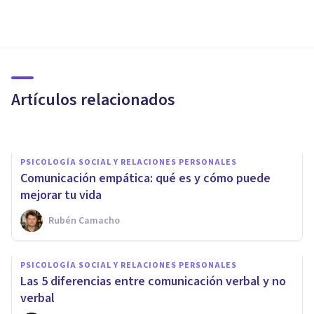
PSICOLOGÍA SOCIAL Y RELACIONES PERSONALES
5 formas de resolver un
conflicto con eficacia
Artículos relacionados
Grecia Guzmán Martínez
PSICOLOGÍA SOCIAL Y RELACIONES PERSONALES
Comunicación empática: qué es y cómo puede
mejorar tu vida
Rubén Camacho
PSICOLOGÍA SOCIAL Y RELACIONES PERSONALES
Maternés: el estilo de
PSICOLOGÍA SOCIAL Y RELACIONES PERSONALES
comunicación que usamos con
Las 5 diferencias entre comunicación verbal y no
bebés
verbal