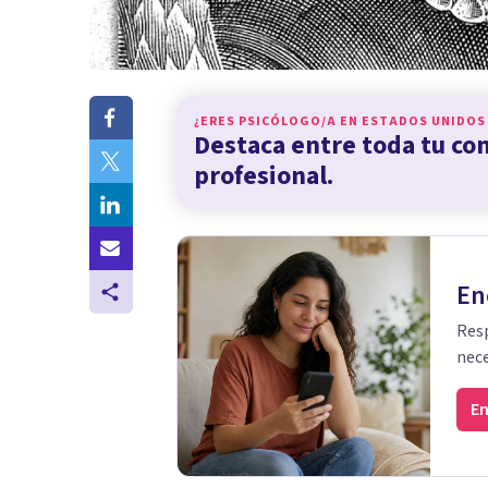
¿ERES PSICÓLOGO/A EN
ESTADOS UNIDOS
Destaca entre toda tu c
profesional.
En
Resp
nece
En