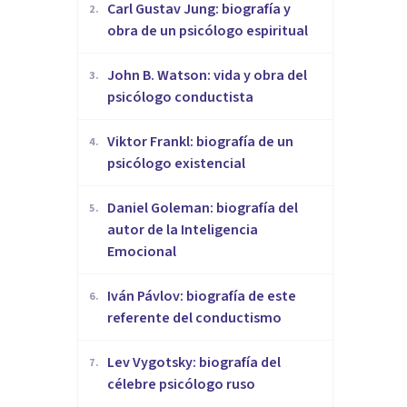
​Carl Gustav Jung: biografía y
2
.
obra de un psicólogo espiritual
John B. Watson: vida y obra del
3
.
psicólogo conductista
Viktor Frankl: biografía de un
4
.
psicólogo existencial
Daniel Goleman: biografía del
5
.
autor de la Inteligencia
Emocional
Iván Pávlov: biografía de este
6
.
referente del conductismo
Lev Vygotsky: biografía del
7
.
célebre psicólogo ruso