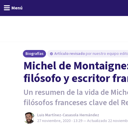
Menú
Biografías
Artículo revisado
por nuestro equipo edito
Michel de Montaigne:
filósofo y escritor fr
Un resumen de la vida de Mich
filósofos franceses clave del 
Luis Martínez-Casasola Hernández
27 noviembre, 2020 - 13:29
— Actualizado
22 noviembr