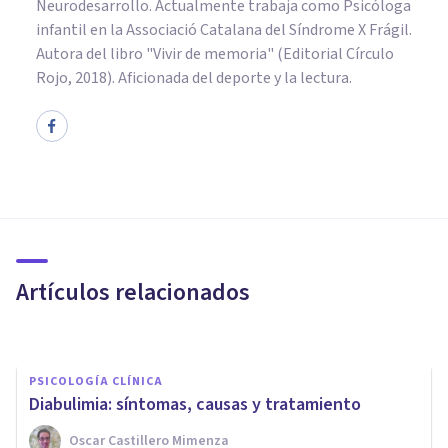
Neurodesarrollo. Actualmente trabaja como Psicóloga
infantil en la Associació Catalana del Síndrome X Frágil.
Autora del libro "Vivir de memoria" (Editorial Círculo
Rojo, 2018). Aficionada del deporte y la lectura.
PSICOLOGÍA CLÍNICA
¿Cómo detectar el trastorno
por atracón? 6 señales de
alerta
Artículos relacionados
Psicología Y Psicoterapia Miguel Ángel
PSICOLOGÍA CLÍNICA
Diabulimia: síntomas, causas y tratamiento
PSICOLOGÍA CLÍNICA
Oscar Castillero Mimenza