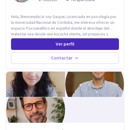
Hola, Bienvenido/a! soy Gaspar, Licenciado en psicología por
la Universidad Nacional de Cordoba, me interesa ofrecer un
espacio Psicoanalítico en español donde el abordaje del
malestar sea desde una escucha atenta, sin prejuicios y
rescatando lo singular de cada caso, sin caer en etiquetas.
Ver perfil
Considero que todas las personas en algún momento pueden
sufrir y cada una por cuestiones particulares, es en mi
espacio donde se le dará un lugar a esas cuestiones
Contactar
singulares de cada uno, para luego generar cambios. Soy una
persona en constante formación, actualmente curso
seminarios, una especialización en psicoanálisis y también
investigo. Siempre en la búsqueda de ser un mejor
profesional.