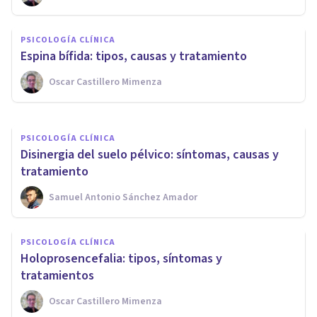
Astenia primaveral: causas,
síntomas y remedios para
PSICOLOGÍA CLÍNICA
combatirla
Espina bífida: tipos, causas y tratamiento
Oscar Castillero Mimenza
Alex Figueroba
PSICOLOGÍA CLÍNICA
Disinergia del suelo pélvico: síntomas, causas y
tratamiento
Samuel Antonio Sánchez Amador
PSICOLOGÍA CLÍNICA
Holoprosencefalia: tipos, síntomas y
tratamientos
Oscar Castillero Mimenza