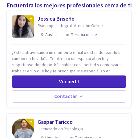
Encuentra los mejores profesionales cerca de ti
Jessica Briseño
Psicología Integral -Atención Online
Austin
Terapia online
¿Estas atravesando un momento difícil o estas deseando un
cambio en tu vida?... Te ofrezco un espacio abierto y
respetuoso donde podrás hablar con libertad y comenzar a
trabajar en lo que hoy te preocupa. Me especializo en
Trastornos de Ansiedad y a lo largo de mi experiencia
Ver perfil
profesional he acompañado a muchas Familias y Parejas con
distintas problemáticas como el manejo del estrés,
Autoestima, Gestión de la Ira, Depresión, Retos en la Crianza,
Contactar
Codependencia, Celos, entre otros. Cuento con más de 12
años de experiencia en el área de la Salud mental y he
trabajado en distintos contextos clínicos con niños,
Adolescentes y Adultos
Gaspar Taricco
Licenciado en Psicologia
Houston
Terapia online