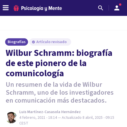
Biografías
Artículo revisado
Wilbur Schramm: biografía
de este pionero de la
comunicología
Un resumen de la vida de Wilbur
Schramm, uno de los investigadores
en comunicación más destacados.
Luis Martínez-Casasola Hernández
4 febrero, 2021 - 18:14
— Actualizado
8 abril, 2025 - 09:15
CEST