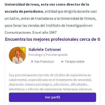
Universidad de Iowa, esta vez como director de la
escuela de periodismo
, entidad que dirigiría durante casi
un lustro, antes de trasladarse a la Universidad de Illinois,
para llevar las riendas del Instituto de Investigación en
Comunicaciones. Era el año 1947.
Encuentra los mejores profesionales cerca de ti
Gabriele Cotronei
Psicologo y Psicoterapeuta
San Francisco
Terapia online
Soy psicoterapeuta con más de 10 años de experiencia en
salud mental, especializada en el tratamiento de ansiedad,
depresión, trauma psicológico, adicciones, dificultades
identitarias y efectos de experiencias tempranas adversas.
Ofrezco un espacio terapéutico seguro, confidencial y
Ver perfil
profundamente humano, donde el dolor emocional puede
transformarse en autoconocimiento, regulación emocional y