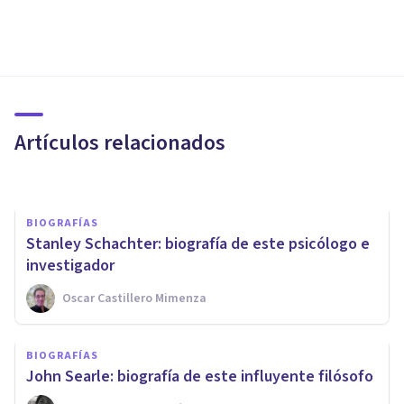
BIOGRAFÍAS
Roman Jakobson: biografía de
este filólogo y lingüista
Artículos relacionados
Laura Ruiz Mitjana
BIOGRAFÍAS
Stanley Schachter: biografía de este psicólogo e
investigador
Oscar Castillero Mimenza
BIOGRAFÍAS
Steven Pinker: biografía,
BIOGRAFÍAS
teoría y aportaciones
John Searle: biografía de este influyente filósofo
principales