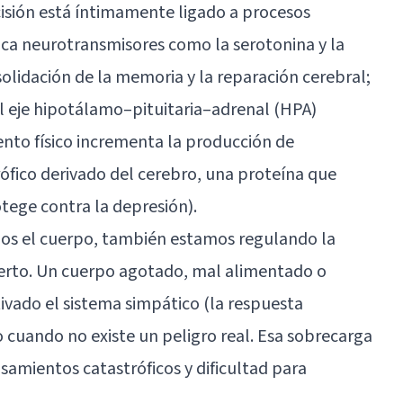
sión está íntimamente ligado a procesos
fica neurotransmisores como la
serotonina
y la
solidación de la
memoria
y la reparación cerebral;
el eje hipotálamo–pituitaria–adrenal (HPA)
ento físico incrementa la producción de
ófico derivado del
cerebro
, una proteína que
otege contra la depresión).
os el cuerpo, también estamos regulando la
ierto. Un cuerpo agotado, mal alimentado o
vado el sistema simpático (la respuesta
o cuando no existe un peligro real. Esa sobrecarga
nsamientos catastróficos y dificultad para