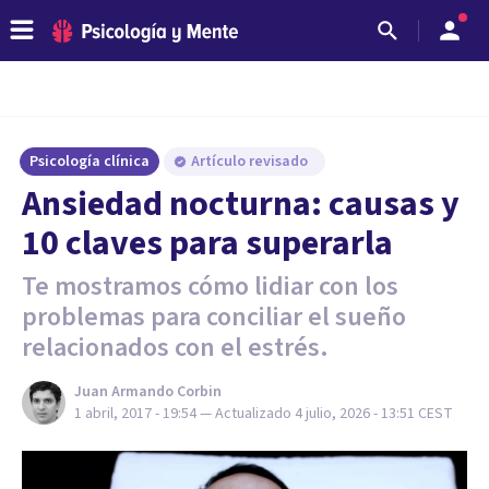
Psicología clínica
Artículo revisado
Ansiedad nocturna: causas y
10 claves para superarla
Te mostramos cómo lidiar con los
problemas para conciliar el sueño
relacionados con el estrés.
Juan Armando Corbin
1 abril, 2017 - 19:54
— Actualizado
4 julio, 2026 - 13:51
CEST