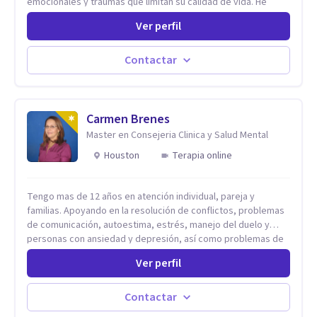
emocionales y traumas que limitan su calidad de vida. He
trabajado en reconocidas instituciones como el Hospital
Ver perfil
Psiquiátrico San Rafael, Instituto Psiquiátrico MENDAO, San
Bernardino, Hospital Psiquiátrico Infantil y el Centro de
Integración Juvenil. Además, tuve el privilegio de colaborar
Contactar
en comunidades como Olivar del Conde y Xochimilco, lo que
me permitió conocer diversas realidades y necesidades.
Carmen Brenes
Master en Consejeria Clinica y Salud Mental
Houston
Terapia online
Tengo mas de 12 años en atención individual, pareja y
familias. Apoyando en la resolución de conflictos, problemas
de comunicación, autoestima, estrés, manejo del duelo y
personas con ansiedad y depresión, así como problemas de
conducta y comportamiento. Desarrollo de personas
Ver perfil
maximizando su potencial y elevando su desempeño.
Estableciendo metas a corto y largo plazo, es vital para la
vida de cada uno tener su propia vision.
Contactar