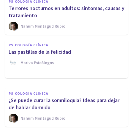
PSICOLOGÍA CLÍNICA
Terrores nocturnos en adultos: síntomas, causas y
tratamiento
Nahum Montagud Rubio
PSICOLOGÍA CLÍNICA
​Trastorno Depresivo
PSICOLOGÍA CLÍNICA
Estacional: qué es y cómo
Las pastillas de la felicidad
prevenirlo
Mariva Psicólogos
Jonathan García-Allen
PSICOLOGÍA CLÍNICA
¿Se puede curar la somniloquia? Ideas para dejar
de hablar dormido
Nahum Montagud Rubio