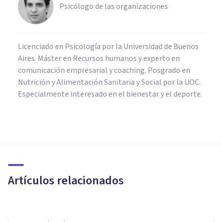
Psicólogo de las organizaciones
Licenciado en Psicología por la Universidad de Buenos
Aires. Máster en Recursos humanos y experto en
comunicación empresarial y coaching. Posgrado en
Nutrición y Alimentación Sanitaria y Social por la UOC.
Especialmente interesado en el bienestar y el deporte.
PSICOLOGÍA CLÍNICA
Las alteraciones del sueño
ante la crisis del coronavirus:
¿qué hacer?
Artículos relacionados
Tomás Santa Cecilia