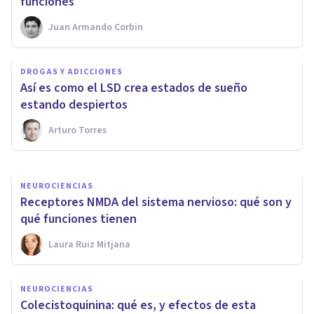
funciones
Juan Armando Corbin
NEUROCIENCIAS
Anandamida: los efectos de
DROGAS Y ADICCIONES
este neurotransmisor sobre el
Así es como el LSD crea estados de sueño
cerebro
estando despiertos
Arturo Torres
Oscar Castillero Mimenza
NEUROCIENCIAS
Receptores NMDA del sistema nervioso: qué son y
qué funciones tienen
Laura Ruiz Mitjana
NEUROCIENCIAS
Colecistoquinina: qué es, y efectos de esta