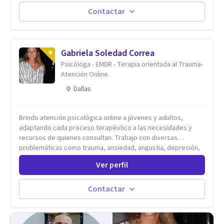
actualidad puedo atenderte de manera presencial y/o virtual,
de lunes a sabado. el costo de cada sesión lo acordamos en
Contactar
el primer contacto
Gabriela Soledad Correa
Psicóloga - EMDR - Terapia orientada al Trauma-
Atención Online.
Dallas
Brindo atención psicológica online a jóvenes y adultos,
adaptando cada proceso terapéutico a las necesidades y
recursos de quienes consultan. Trabajo con diversas
problemáticas como trauma, ansiedad, angustia, depresión,
estrés, violencias, abuso sexual y procesos migratorios,
Ver perfil
entre otros. Ofrezco un espacio seguro, de escucha activa y
contención, comprometido con tu bienestar emocional y con
un enfoque centrado en el autoconocimiento y el aprendizaje
Contactar
mutuo. Mi manera de trabajar se enfoca principalmente en los
conflictos y malestares que emergen en el presente,
estableciendo objetivos graduales y flexibles, de acuerdo a