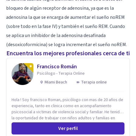
bloqueo de algún receptor de adenosina, ya que es la
adenosina la que se encarga de aumentar el sueño noREM
(sobre todo en la fase IV) y también el sueño REM. Cuando
se aplica un inhibidor de la adenosina desafinada
(desoxicoformicina) se logra incrementar el sueño noREM.
Encuentra los mejores profesionales cerca de ti
Francisco Román
Psicólogo - Terapia Online
Miami Beach
Terapia online
Hola ! Soy francisco Roman, psicólogo con mas de 20 años de
experiencia, tanto en clinica como en acompañamiento
psicosocial a victimas de violencia social y familiar. He tenido
la oportunidad de trabajar con niños adultos y familias en
todos los espacios y esto me ha dado un una variedad de
Ver perfil
aprendizajes que ahora pongo a tu disposicion. En la