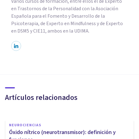
Varios cursos de formación, entre ellos el de Experto
en Trastornos de la Personalidad con la Asociación
Española para el Fomento y Desarrollo de la
Psicoterapia, de Experto en Mindfulness y de Experto
en DSM5 y CIE11, ambos en la UDIMA.
NEUROCIENCIAS
​Serotonina: 6 efectos de esta
hormona en tu cuerpo y mente
Artículos relacionados
Arturo Torres
NEUROCIENCIAS
​Óxido nítrico (neurotransmisor): definición y