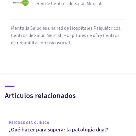
Red de Centros de Salud Mental
Mentalia Salud es una red de Hospitales Psiquiátricos,
Centros de Salud Mental, Hospitales de día y Centros
de rehabilitación psicosocial.
PSICOLOGÍA CLÍNICA
Por qué acudir a un psiquiatra:
9 razones por las que ir a su
consulta
Artículos relacionados
Avance Psicólogos
PSICOLOGÍA CLÍNICA
¿Qué hacer para superar la patología dual?