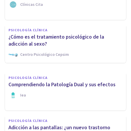
Clínicas Cita
PSICOLOGÍA CLÍNICA
¿Cómo distinguimos cuándo el
PSICOLOGÍA CLÍNICA
tratamiento de una adicción
¿Cómo es el tratamiento psicológico de la
necesita ingreso?
adicción al sexo?
Centro Psicológico Cepsim
Centro De Adicción Sevilla
PSICOLOGÍA CLÍNICA
Comprendiendo la Patología Dual y sus efectos
Iea
PSICOLOGÍA CLÍNICA
Adicción a las pantallas: ¿un nuevo trastorno