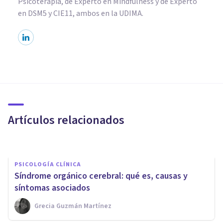
Psicoterapia, de Experto en Mindfulness y de Experto
en DSM5 y CIE11, ambos en la UDIMA.
NEUROCIENCIAS
Neurociencias: la nueva forma
de entender a la mente
humana
Artículos relacionados
Adolfo Castañeda
PSICOLOGÍA CLÍNICA
Síndrome orgánico cerebral: qué es, causas y
síntomas asociados
Grecia Guzmán Martínez
NEUROCIENCIAS