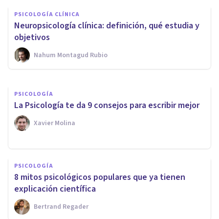
Neuronas en espejo: la
PSICOLOGÍA CLÍNICA
construcción y comprensión de
Neuropsicología clínica: definición, qué estudia y
la civilización
objetivos
Nahum Montagud Rubio
Martín Andrés Burán
PSICOLOGÍA
La Psicología te da 9 consejos para escribir mejor
Xavier Molina
PSICOLOGÍA
8 mitos psicológicos populares que ya tienen
explicación científica
Bertrand Regader