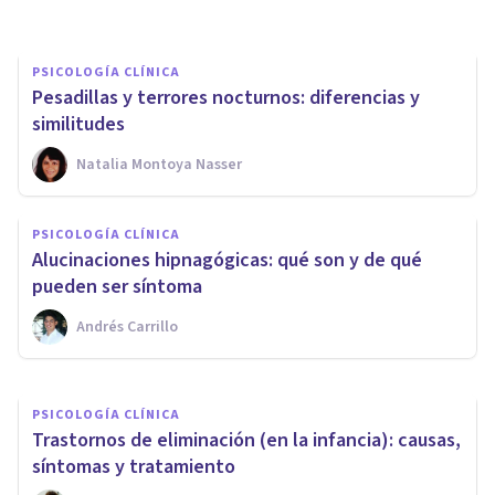
PSICOLOGÍA CLÍNICA
Pesadillas y terrores nocturnos: diferencias y
similitudes
Natalia Montoya Nasser
PSICOLOGÍA CLÍNICA
PSICOLOGÍA CLÍNICA
¿Puede un niño padecer
Alucinaciones hipnagógicas: qué son y de qué
trastorno bipolar?
pueden ser síntoma
Andrés Carrillo
Maria De Jesús Gutierrez
PSICOLOGÍA CLÍNICA
Trastornos de eliminación (en la infancia): causas,
síntomas y tratamiento