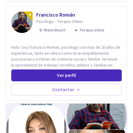
Francisco Román
Psicólogo - Terapia Online
Miami Beach
Terapia online
Hola ! Soy francisco Roman, psicólogo con mas de 20 años de
experiencia, tanto en clinica como en acompañamiento
psicosocial a victimas de violencia social y familiar. He tenido
la oportunidad de trabajar con niños adultos y familias en
todos los espacios y esto me ha dado un una variedad de
Ver perfil
aprendizajes que ahora pongo a tu disposicion. En la
actualidad puedo atenderte de manera presencial y/o virtual,
de lunes a sabado. el costo de cada sesión lo acordamos en
Contactar
el primer contacto