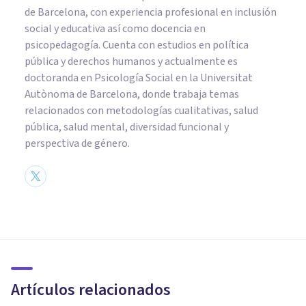
de Barcelona, con experiencia profesional en inclusión
social y educativa así como docencia en
psicopedagogía. Cuenta con estudios en política
pública y derechos humanos y actualmente es
doctoranda en Psicología Social en la Universitat
Autònoma de Barcelona, donde trabaja temas
relacionados con metodologías cualitativas, salud
pública, salud mental, diversidad funcional y
perspectiva de género.
PSICOLOGÍA CLÍNICA
Enuresis (orinarse encima):
causas, síntomas y tratamiento
Artículos relacionados
Elisabet Rodríguez Camón