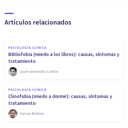
Fobia a los besos (filemafobia):
causas, síntomas y tratamiento
Artículos relacionados
Juan Armando Corbin
PSICOLOGÍA CLÍNICA
​Bibliofobia (miedo a los libros): causas, síntomas y
tratamiento
Juan Armando Corbin
PSICOLOGÍA CLÍNICA
PSICOLOGÍA CLÍNICA
Técnica de la reversión del
Clinofobia (miedo a dormir): causas, síntomas y
hábito: qué es y cómo se usa
tratamiento
Xavier Molina
Nahum Montagud Rubio