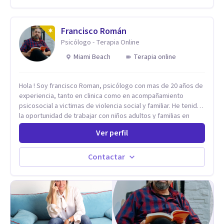
integrativo. Más información en: intherapy.today
Francisco Román
Psicólogo - Terapia Online
Miami Beach
Terapia online
Hola ! Soy francisco Roman, psicólogo con mas de 20 años de
experiencia, tanto en clinica como en acompañamiento
psicosocial a victimas de violencia social y familiar. He tenido
la oportunidad de trabajar con niños adultos y familias en
todos los espacios y esto me ha dado un una variedad de
Ver perfil
aprendizajes que ahora pongo a tu disposicion. En la
actualidad puedo atenderte de manera presencial y/o virtual,
de lunes a sabado. el costo de cada sesión lo acordamos en
Contactar
el primer contacto