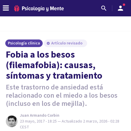
Psicología clínica
Artículo revisado
Fobia a los besos
(filemafobia): causas,
síntomas y tratamiento
Este trastorno de ansiedad está
relacionado con el miedo a los besos
(incluso en los de mejilla).
Juan Armando Corbin
23 mayo, 2017 - 18:25
— Actualizado
2 marzo, 2026 - 02:28
CEST