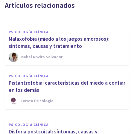
Artículos relacionados
Juan Armando Corbin
PSICOLOGÍA CLÍNICA
Malaxofobia (miedo a los juegos amorosos):
síntomas, causas y tratamiento
Isabel Rovira Salvador
ENTREVISTAS
Mar Puigmartí: "No tener
PSICOLOGÍA CLÍNICA
tabúes permite hablar
Pistantrofobia: características del miedo a confiar
abiertamente de sexo con la
en los demás
pareja"
Loratu Psicología
Psicología Y Mente
PSICOLOGÍA CLÍNICA
Disforia postcoital: síntomas, causas y