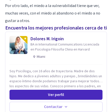
Por otro lado, el miedo a la vulnerabilidad tiene que ver,
muchas veces, con el miedo al abandono o el miedo a no
gustar a otros.
Encuentra los mejores profesionales cerca de ti
Dolores M. Irigoin
BA in International Communications Licenciada
en Psicologia Filosofia China en Harvard
Miami
Soy Psicóloga, con 16 años de trayectoria. Madre de dos
hijos. Me dedico a jóvenes adultos y parejas , brindándoles un
espacio íntimo donde podamos trabajar para mejorar todos
los aspectos de sus vidas. Conozco primero a los padres, en
el caso de niños u adolescentes, para luego seguir la terapia
Ver perfil
con sus hijos, apuntalándolos en su futuro personal,
universitario y profesional, siempre conteniendo
paralelamente a los padres y brindándoles un espacio de
Contactar
seguridad. Hago terapia de pareja y adultos con método