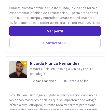
Durante nuestra estancia en este mundo, la vida nos forza a
experimentar infinidad de circuntancias. El permitirnos sentir
todo nuestro cuerpo y entender nuestro maravilloso cerebro,
es fundamental para poder apreciarlas. Es por eso que, Nancy
Damian esta dispuesta a brindarte una mano amiga atravez de
Ver perfil
herramientas fundamentales para crecer y fortalecer tu
mente, alma y SER. El cómo percibimos y manejamos
nuestros diarios sucesos es el detonator que nos lleva al
Contactar
resultado de efectos impactantes que se nos quedaran
memorables. Ayudar a otros seres humanos a disfrutar de la
hermosa vida que hay, es mi placer y deleite ya que ser FELIZ
es derecho de toda la GENTE.
Ricardo Franco Fernández
Master Oficial en Sexología Clínica y Ldo. En
psicología
San Francisco
Terapia online
Soy LDO. en Psicología y cuento en mi formación con uno de
los pocos masteres oficiales que se imparten en sexología
clínica a nivel europeo, durante toda mi carrera profesional
como psicólogo-sexólogo he estado enfocado en la terapia