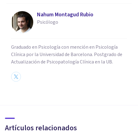
Nahum Montagud Rubio
Psicólogo
Graduado en Psicología con mención en Psicología
Clínica por la Universidad de Barcelona. Postgrado de
Actualización de Psicopatología Clínica en la UB.
PSICOLOGÍA CLÍNICA
¿Cómo dejar de pensar en mi
expareja? 5 consejos para
lograrlo
Artículos relacionados
Arturo Torres