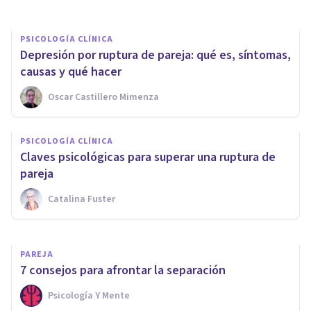
PSICOLOGÍA CLÍNICA
Depresión por ruptura de pareja: qué es, síntomas,
causas y qué hacer
Oscar Castillero Mimenza
PSICOLOGÍA CLÍNICA
PSICOLOGÍA CLÍNICA
Terapia de divorcio: qué es y
Claves psicológicas para superar una ruptura de
cuáles son sus beneficios
pareja
Catalina Fuster
Bertrand Regader
PAREJA
7 consejos para afrontar la separación
Psicología Y Mente