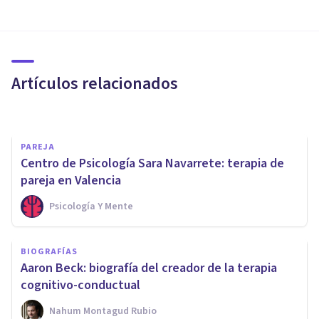
PSICOLOGÍA
​Psicología aplicada: ¿qué es y
cuáles son sus objetivos?
Artículos relacionados
Arturo Torres
PAREJA
Centro de Psicología Sara Navarrete: terapia de
pareja en Valencia
Psicología Y Mente
PSICOLOGÍA CLÍNICA
BIOGRAFÍAS
​Los 7 mejores Másters en
Aaron Beck: biografía del creador de la terapia
terapia psicológica
cognitivo-conductual
Nahum Montagud Rubio
Psicología Y Mente