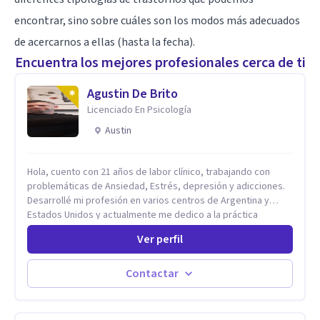
encontrar, sino sobre cuáles son los modos más adecuados
de acercarnos a ellas (hasta la fecha).
Encuentra los mejores profesionales cerca de ti
Agustin De Brito
Licenciado En Psicología
Austin
Hola, cuento con 21 años de labor clínico, trabajando con
problemáticas de Ansiedad, Estrés, depresión y adicciones.
Desarrollé mi profesión en varios centros de Argentina y
Estados Unidos y actualmente me dedico a la práctica
privada. Utilizo terapias cognitivas conductuales basadas en
Ver perfil
evidencia científica con comprobados resultados. Los
objetivos terapéuticos están centrados en brindar
herramientas concretas para el cambio, que permitan
Contactar
desarrollar nuevas habilidades y estrategias basadas en la
salud y calidad de vida.