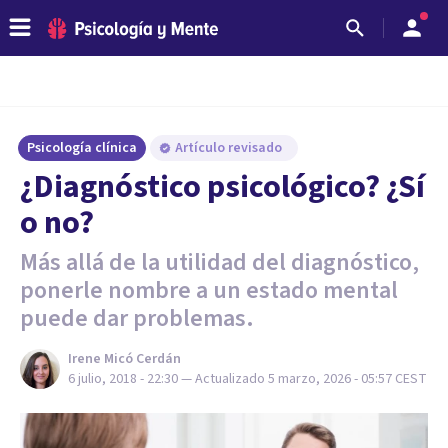
Psicología clínica
Artículo revisado
¿Diagnóstico psicológico? ¿Sí
o no?
Más allá de la utilidad del diagnóstico,
ponerle nombre a un estado mental
puede dar problemas.
Irene Micó Cerdán
6 julio, 2018 - 22:30
— Actualizado
5 marzo, 2026 - 05:57
CEST