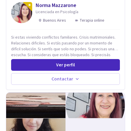
Norma Mazzarone
Licenciada en Psicología
Buenos Aires
Terapia online
Si estas viviendo conflictos familiares. Crisis matrimoniales.
Relaciones dificiles. Si estás pasando por un momento de
difícil solución. Si sentís que solo no podes. Si precisas una
escucha. Si consideras que estás bloqueado. Si precisás
comprensión. Si no logras definir proyectos, objetivos,
Ver perfil
sueños, deseos. Si pensás que lo que te pasa no es tan
grave, pero podría ayudar. Si estás en adicciones y tu
intención es hacer algo con lo que te está pasando. No dudes
Contactar
en comunicarte a fin de comenzar a resolver la situación que
está generando esa angustia.