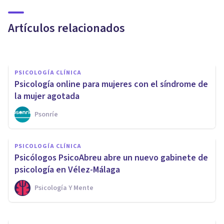
funcionar
Artículos relacionados
Jonathan García-Allen
PSICOLOGÍA CLÍNICA
Psicología online para mujeres con el síndrome de
la mujer agotada
Psonríe
PSICOLOGÍA CLÍNICA
PSICOLOGÍA CLÍNICA
¿Qué puedo esperar de la
Psicólogos PsicoAbreu abre un nuevo gabinete de
psicoterapia online?
psicología en Vélez-Málaga
Psicología Y Mente
Guillermo Orozco