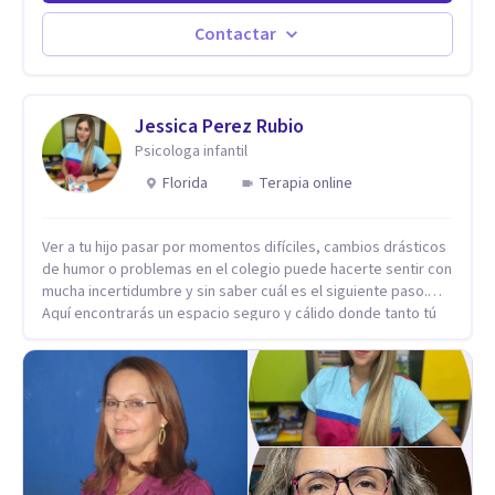
Estableciendo metas a corto y largo plazo, es vital para la
vida de cada uno tener su propia vision.
Contactar
Jessica Perez Rubio
Psicologa infantil
Florida
Terapia online
Ver a tu hijo pasar por momentos difíciles, cambios drásticos
de humor o problemas en el colegio puede hacerte sentir con
mucha incertidumbre y sin saber cuál es el siguiente paso.
Aquí encontrarás un espacio seguro y cálido donde tanto tú
como tus hijos se sentirán realmente escuchados,
comprendidos y apoyados para recuperar la tranquilidad en
casa. Me especializo en guiar a familias a través de
herramientas prácticas y dinámicas adaptadas a la edad de
cada menor, dejando de lado las etiquetas y los tecnicismos.
Mi forma de trabajar se centra en entender las emociones
que hay detrás del comportamiento, ayudándoles a
desarrollar la confianza necesaria para superar sus retos y