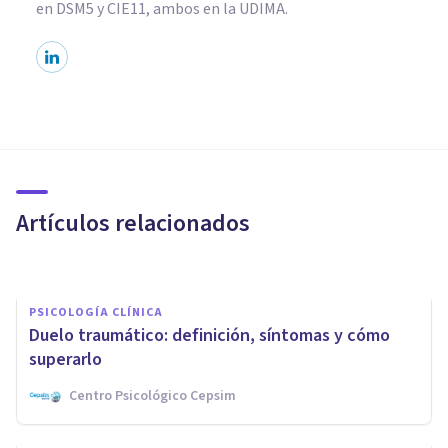
en DSM5 y CIE11, ambos en la UDIMA.
PSICOLOGÍA CLÍNICA
Heridas emocionales: ¿qué son
y cómo nos afectan?
Artículos relacionados
Marisín Silgado
PSICOLOGÍA CLÍNICA
​Duelo traumático: definición, síntomas y cómo
superarlo
Centro Psicológico Cepsim
PSICOLOGÍA CLÍNICA
Cuando estar lejos de los tuyos