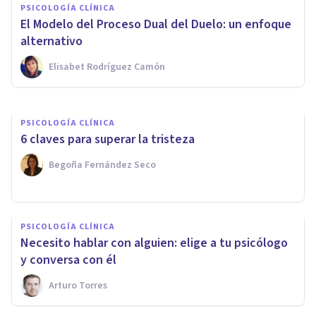
PSICOLOGÍA CLÍNICA
duele demasiado: el Síndrome
El Modelo del Proceso Dual del Duelo: un enfoque
de Ulises
alternativo
Elisabet Rodríguez Camón
María Rojas-Marcos
PSICOLOGÍA CLÍNICA
6 claves para superar la tristeza
Begoña Fernández Seco
PSICOLOGÍA CLÍNICA
Necesito hablar con alguien: elige a tu psicólogo
y conversa con él
Arturo Torres