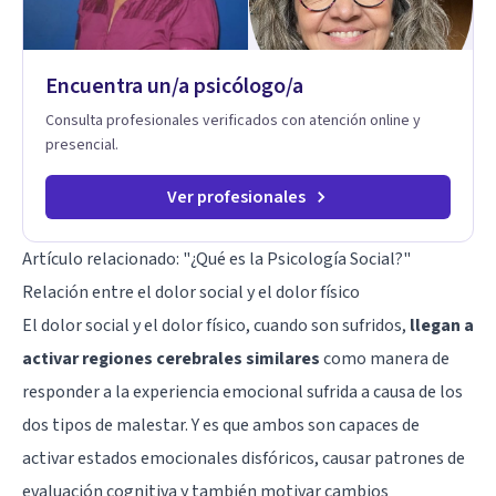
fortaleciendo la comunicación entre ustedes. Acompaño a
niños y adolescentes que están lidiando con la ansiedad, la
timidez, la rebeldía o dificultades escolares, así como a
Encuentra un/a psicólogo/a
padres que buscan orientación y pautas claras para educar
sin perder la paciencia ni el control. Si estás listo para dar el
Consulta profesionales verificados con atención online y
primer paso hacia una convivencia familiar más armoniosa,
presencial.
agenda tu sesión y empecemos a trabajar juntos.
Ver profesionales
Artículo relacionado:
"¿Qué es la Psicología Social?"
Relación entre el dolor social y el dolor físico
El dolor social y el dolor físico, cuando son sufridos,
llegan a
activar regiones cerebrales similares
como manera de
responder a la experiencia emocional sufrida a causa de los
dos tipos de malestar. Y es que ambos son capaces de
activar estados emocionales disfóricos, causar patrones de
evaluación cognitiva y también motivar cambios