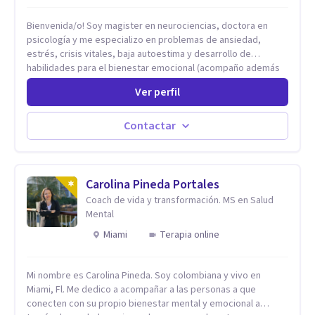
Bienvenida/o! Soy magister en neurociencias, doctora en
psicología y me especializo en problemas de ansiedad,
estrés, crisis vitales, baja autoestima y desarrollo de
habilidades para el bienestar emocional (acompaño además
problemáticas como la desregulación emocional, tendencias
Ver perfil
perfeccionistas, liderazgo, problemas de sueño, depresión,
entre otras).
Contactar
Carolina Pineda Portales
Coach de vida y transformación. MS en Salud
Mental
Miami
Terapia online
Mi nombre es Carolina Pineda. Soy colombiana y vivo en
Miami, Fl. Me dedico a acompañar a las personas a que
conecten con su propio bienestar mental y emocional a