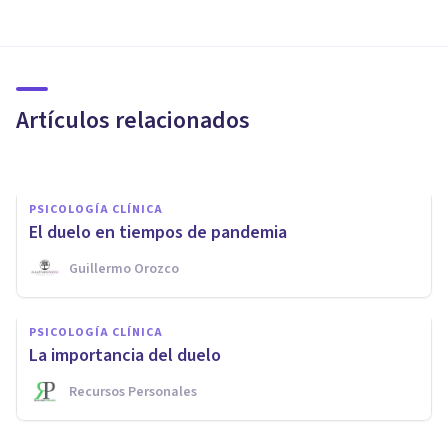
PSICOLOGÍA CLÍNICA
​Duelo traumático: definición,
síntomas y cómo superarlo
Artículos relacionados
Centro Psicológico Cepsim
PSICOLOGÍA CLÍNICA
El duelo en tiempos de pandemia
Guillermo Orozco
PSICOLOGÍA CLÍNICA
Miedo a la muerte: ¿síntoma o
PSICOLOGÍA CLÍNICA
causa?
La importancia del duelo
Recursos Personales
Centro Luisa Chornet