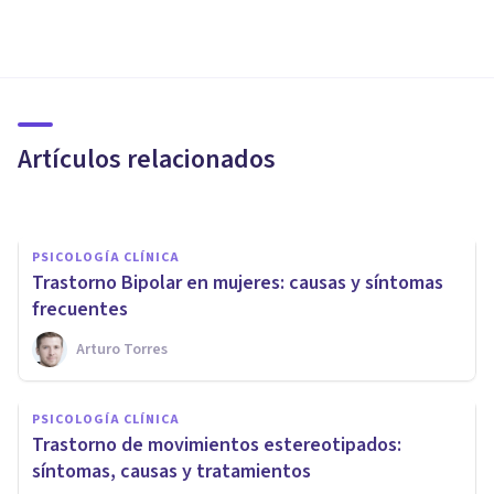
PSICOLOGÍA CLÍNICA
Trastorno Paranoide de la
Personalidad: causas y
síntomas
Artículos relacionados
Bertrand Regader
PSICOLOGÍA CLÍNICA
Trastorno Bipolar en mujeres: causas y síntomas
frecuentes
Arturo Torres
PSICOLOGÍA CLÍNICA
Trastorno de
PSICOLOGÍA CLÍNICA
despersonalización: síntomas,
Trastorno de movimientos estereotipados:
causas y tratamiento
síntomas, causas y tratamientos