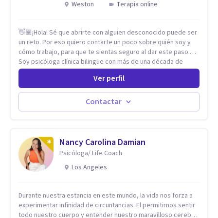
Weston
Terapia online
👋🏽¡Hola! Sé que abrirte con alguien desconocido puede ser
un reto. Por eso quiero contarte un poco sobre quién soy y
cómo trabajo, para que te sientas seguro al dar este paso.
Soy psicóloga clínica bilingüe con más de una década de
experiencia. He dictado conferencias, escrito artículos y
Ver perfil
ejercido como profesora universitaria. Un dato curioso: he
vivido en varios países y conozco de primera mano lo que
significa ser migrante, adaptarse a los cambios y empezar de
Contactar
nuevo.
Nancy Carolina Damian
Psicóloga/ Life Coach
Los Angeles
Durante nuestra estancia en este mundo, la vida nos forza a
experimentar infinidad de circuntancias. El permitirnos sentir
todo nuestro cuerpo y entender nuestro maravilloso cerebro,