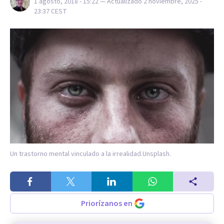
1 agosto, 2018 - 15:22
— Actualizado
2 noviembre, 2025 -
23:37
CEST
Un trastorno mental vinculado a la irrealidad.
Unsplash.
Priorízanos en