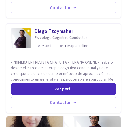
distintas problemáticas como el manejo del estrés,
Autoestima, Gestión de la Ira, Depresión, Retos en la Crianza,
Contactar
Codependencia, Celos, entre otros. Cuento con más de 12
años de experiencia en el área de la Salud mental y he
trabajado en distintos contextos clínicos con niños,
Adolescentes y Adultos
Diego Tzoymaher
Psicólogo Cognitivo Conductual
Miami
Terapia online
- PRIMERA ENTREVISTA GRATUITA - TERAPIA ONLINE - Trabajo
desde el marco de la terapia cognitivo conductual ya que
creo que la ciencia es el mejor método de aproximación al
conocimiento en general y a la psicoterapia en particular. Me
interesan los procesos de cambio conductual por los que una
Ver perfil
persona pueda alcanzar sus objetivos, transitando,
aceptando y modificando sus patrones cognitivos y
emocionales. Abordo patologías específicas como trastornos
Contactar
de ansiedad y del ánimo, y también crisis vitales y procesos
de crecimiento personal.