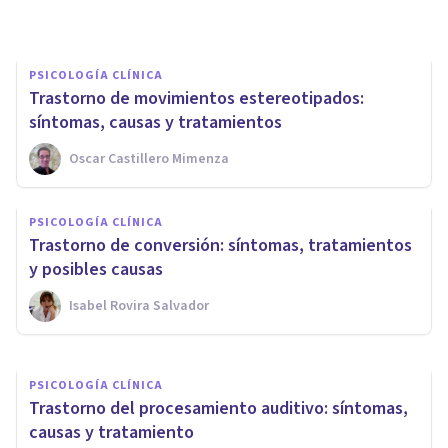
Alex Figueroba
PSICOLOGÍA CLÍNICA
Trastorno de movimientos estereotipados:
síntomas, causas y tratamientos
Oscar Castillero Mimenza
PSICOLOGÍA CLÍNICA
PSICOLOGÍA CLÍNICA
​Trastorno esquizofreniforme:
Trastorno de conversión: síntomas, tratamientos
síntomas, causas y tratamiento
y posibles causas
Isabel Rovira Salvador
Oscar Castillero Mimenza
PSICOLOGÍA CLÍNICA
Trastorno del procesamiento auditivo: síntomas,
causas y tratamiento