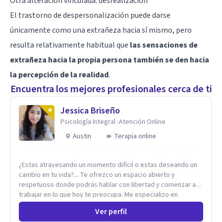
Otra alteración vinculada: desrealización
El trastorno de despersonalización puede darse
únicamente como una extrañeza hacia sí mismo, pero
resulta relativamente habitual que
las sensaciones de
extrañeza hacia la propia persona también se den hacia
la percepción de la realidad
.
Encuentra los mejores profesionales cerca de ti
Jessica Briseño
Psicología Integral -Atención Online
Austin
Terapia online
¿Estas atravesando un momento difícil o estas deseando un
cambio en tu vida?... Te ofrezco un espacio abierto y
respetuoso donde podrás hablar con libertad y comenzar a
trabajar en lo que hoy te preocupa. Me especializo en
Trastornos de Ansiedad y a lo largo de mi experiencia
Ver perfil
profesional he acompañado a muchas Familias y Parejas con