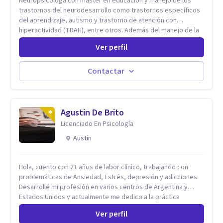
Neuropsicóloga con master en educación y manejo de los
trastornos del neurodesarrollo como trastornos específicos
del aprendizaje, autismo y trastorno de atención con
hiperactividad (TDAH), entre otros. Además del manejo de la
depresión, ansiedad y demás conflictos de la dimensión
Ver perfil
Psicológica. Más allá de dar herramientas o aplicar cualquier
tipo de terapia para mi lo más importante es el individuo,
trabajo no solo con mis pacientes sino con todo su entorno,
Contactar
núcleo familiar, social, académico. El arte de conocernos, de
conectar, de comprender que somos uno reflejo del otro, nos
permite entrar más profundo logrando la sanidad desde la
raíz llevándonos a crear nuevas conexiones cerebrales,
Agustin De Brito
espirituales, emocionales y físicas. Cada proceso es
Licenciado En Psicología
individual y cada situación por la que se consulta nunca será
Austin
un problema sino una oportunidad para volver a empezar
desde otro punto de partida.
Hola, cuento con 21 años de labor clínico, trabajando con
problemáticas de Ansiedad, Estrés, depresión y adicciones.
Desarrollé mi profesión en varios centros de Argentina y
Estados Unidos y actualmente me dedico a la práctica
privada. Utilizo terapias cognitivas conductuales basadas en
Ver perfil
evidencia científica con comprobados resultados. Los