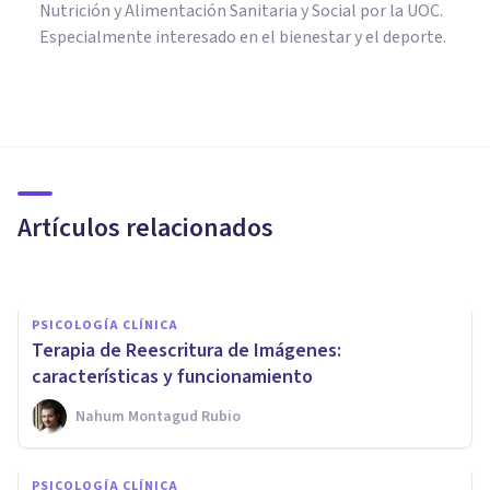
Nutrición y Alimentación Sanitaria y Social por la UOC.
Especialmente interesado en el bienestar y el deporte.
PSICOLOGÍA CLÍNICA
​La innovadora Terapia de
Realidad Virtual y sus
aplicaciones
Artículos relacionados
Juan Armando Corbin
PSICOLOGÍA CLÍNICA
Terapia de Reescritura de Imágenes:
características y funcionamiento
Nahum Montagud Rubio
PSICOLOGÍA CLÍNICA
Realidad Virtual y
PSICOLOGÍA CLÍNICA