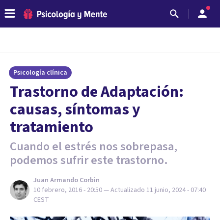
Psicología clínica
​Trastorno de Adaptación:
causas, síntomas y
tratamiento
Cuando el estrés nos sobrepasa,
podemos sufrir este trastorno.
Juan Armando Corbin
10 febrero, 2016 - 20:50
— Actualizado
11 junio, 2024 - 07:40
CEST