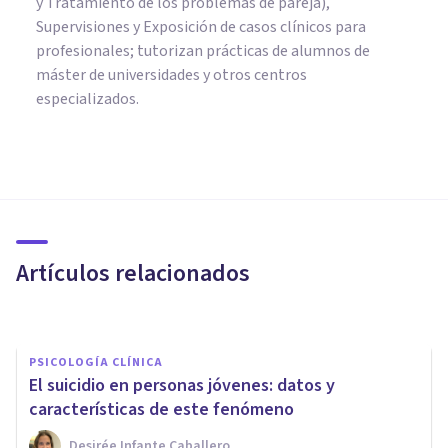
y Tratamiento de los problemas de pareja),
Supervisiones y Exposición de casos clínicos para
profesionales; tutorizan prácticas de alumnos de
máster de universidades y otros centros
especializados.
PSICOLOGÍA CLÍNICA
Terapia antigay: así se
intentaba "curar" la
homosexualidad
Artículos relacionados
Arturo Torres
PSICOLOGÍA CLÍNICA
El suicidio en personas jóvenes: datos y
características de este fenómeno
Desirée Infante Caballero