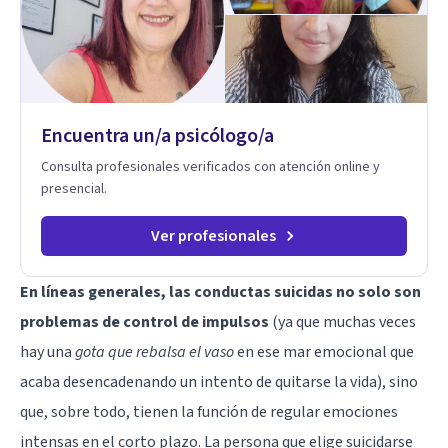
Mi forma de trabajar se centra en entender las emociones
que hay detrás del comportamiento, ayudándoles a
desarrollar la confianza necesaria para superar sus retos y
fortaleciendo la comunicación entre ustedes. Acompaño a
niños y adolescentes que están lidiando con la ansiedad, la
timidez, la rebeldía o dificultades escolares, así como a
Encuentra un/a psicólogo/a
padres que buscan orientación y pautas claras para educar
sin perder la paciencia ni el control. Si estás listo para dar el
Consulta profesionales verificados con atención online y
primer paso hacia una convivencia familiar más armoniosa,
presencial.
agenda tu sesión y empecemos a trabajar juntos.
Ver profesionales
En líneas generales, las conductas suicidas no solo son
problemas de control de impulsos
(ya que muchas veces
hay una
gota que rebalsa el vaso
en ese mar emocional que
acaba desencadenando un intento de quitarse la vida), sino
que, sobre todo, tienen la función de regular emociones
intensas en el corto plazo. La persona que elige suicidarse