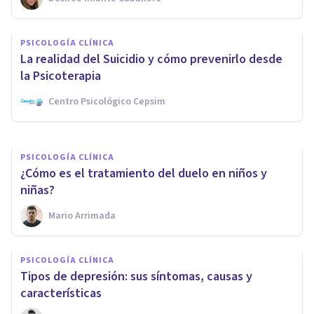
PSICOLOGÍA CLÍNICA
​El diario de Sara Green, una
PSICOLOGÍA CLÍNICA
joven de 17 años que se
La realidad del Suicidio y cómo prevenirlo desde
suicidó en un centro
la Psicoterapia
psiquiátrico
Centro Psicológico Cepsim
Juan Armando Corbin
PSICOLOGÍA CLÍNICA
¿Cómo es el tratamiento del duelo en niños y
niñas?
Mario Arrimada
PSICOLOGÍA CLÍNICA
Tipos de depresión: sus síntomas, causas y
características