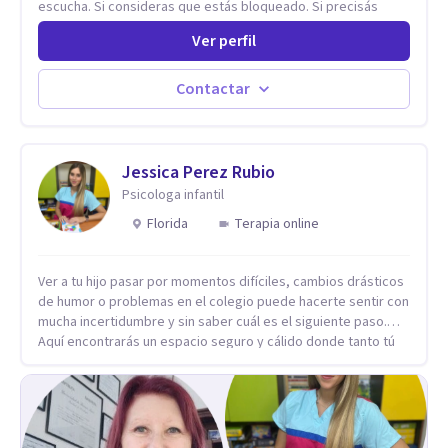
escucha. Si consideras que estás bloqueado. Si precisás
comprensión. Si no logras definir proyectos, objetivos,
Ver perfil
sueños, deseos. Si pensás que lo que te pasa no es tan
grave, pero podría ayudar. Si estás en adicciones y tu
intención es hacer algo con lo que te está pasando. No dudes
Contactar
en comunicarte a fin de comenzar a resolver la situación que
está generando esa angustia.
Jessica Perez Rubio
Psicologa infantil
Florida
Terapia online
Ver a tu hijo pasar por momentos difíciles, cambios drásticos
de humor o problemas en el colegio puede hacerte sentir con
mucha incertidumbre y sin saber cuál es el siguiente paso.
Aquí encontrarás un espacio seguro y cálido donde tanto tú
como tus hijos se sentirán realmente escuchados,
comprendidos y apoyados para recuperar la tranquilidad en
casa. Me especializo en guiar a familias a través de
herramientas prácticas y dinámicas adaptadas a la edad de
cada menor, dejando de lado las etiquetas y los tecnicismos.