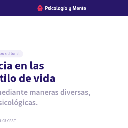
po editorial
cia en las
ilo de vida
mediante maneras diversas,
sicológicas.
21:05
CEST