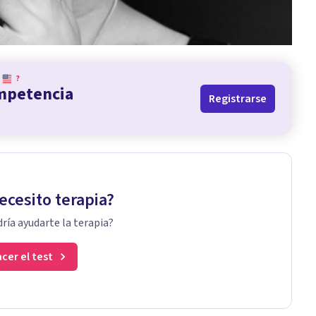
?
ompetencia
Registrarse
ecesito terapia?
ría ayudarte la terapia?
cer el test