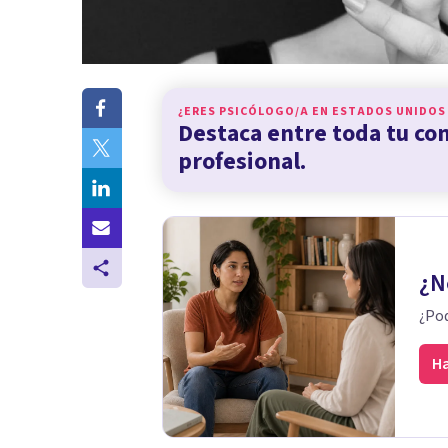
¿ERES PSICÓLOGO/A EN
ESTADOS UNIDOS
Destaca entre toda tu c
profesional.
¿N
¿Pod
Ha