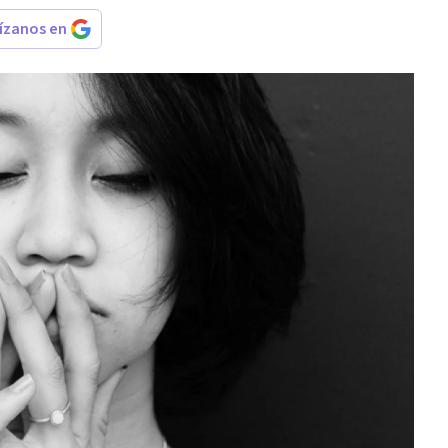
rízanos en