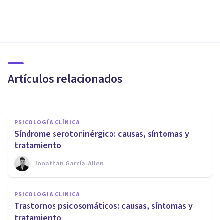
PSICOLOGÍA CLÍNICA
Realidad Virtual y
Psicoterapia: estas son sus
cualidades
Artículos relacionados
Elisabeth Berzal
PSICOLOGÍA CLÍNICA
Síndrome serotoninérgico: causas, síntomas y
tratamiento
Jonathan García-Allen
PSICOLOGÍA CLÍNICA
PSICOLOGÍA CLÍNICA
​Los 7 tipos de migraña
Trastornos psicosomáticos: causas, síntomas y
(características y causas)
tratamiento