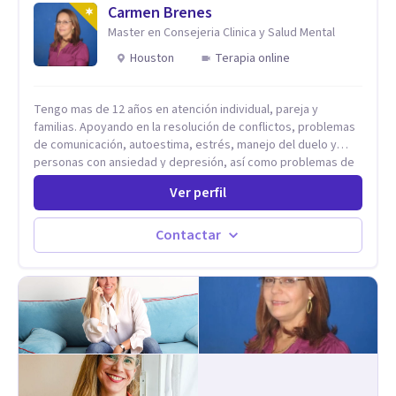
Carmen Brenes
Master en Consejeria Clinica y Salud Mental
Houston
Terapia online
Tengo mas de 12 años en atención individual, pareja y
familias. Apoyando en la resolución de conflictos, problemas
de comunicación, autoestima, estrés, manejo del duelo y
personas con ansiedad y depresión, así como problemas de
conducta y comportamiento. Desarrollo de personas
Ver perfil
maximizando su potencial y elevando su desempeño.
Estableciendo metas a corto y largo plazo, es vital para la
vida de cada uno tener su propia vision.
Contactar