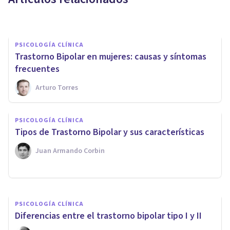
Juan Armando Corbin
PSICOLOGÍA CLÍNICA
Trastorno Bipolar en mujeres: causas y síntomas
frecuentes
Arturo Torres
PSICOLOGÍA CLÍNICA
PSICOLOGÍA CLÍNICA
​Ciclotimia: la versión leve del
​Tipos de Trastorno Bipolar y sus características
Trastorno Bipolar
Juan Armando Corbin
Jonathan García-Allen
PSICOLOGÍA CLÍNICA
Diferencias entre el trastorno bipolar tipo I y II