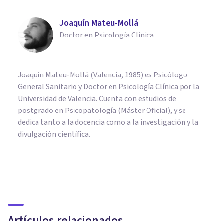
Joaquín Mateu-Mollá
Doctor en Psicología Clínica
Joaquín Mateu-Mollá (Valencia, 1985) es Psicólogo
General Sanitario y Doctor en Psicología Clínica por la
Universidad de Valencia. Cuenta con estudios de
postgrado en Psicopatología (Máster Oficial), y se
dedica tanto a la docencia como a la investigación y la
divulgación científica.
PSICOLOGÍA CLÍNICA
Trastorno Bipolar: 10
características y curiosidades
que no conocías
Artículos relacionados