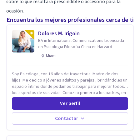
sobre lo que resultara prescindible o accesorio para la
ocasión.
Encuentra los mejores profesionales cerca de ti
Dolores M. Irigoin
BA in International Communications Licenciada
en Psicologia Filosofia China en Harvard
Miami
Soy Psicóloga, con 16 años de trayectoria. Madre de dos
hijos. Me dedico a jóvenes adultos y parejas , brindándoles un
espacio íntimo donde podamos trabajar para mejorar todos
los aspectos de sus vidas. Conozco primero a los padres, en
el caso de niños u adolescentes, para luego seguir la terapia
Ver perfil
con sus hijos, apuntalándolos en su futuro personal,
universitario y profesional, siempre conteniendo
paralelamente a los padres y brindándoles un espacio de
Contactar
seguridad. Hago terapia de pareja y adultos con método
integrativo. Más información en: intherapy.today