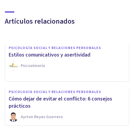
​Los 15 tipos de conflictos (y
cómo resolverlos)
Artículos relacionados
Juan Armando Corbin
PSICOLOGÍA SOCIAL Y RELACIONES PERSONALES
Estilos comunicativos y asertividad
Psicoalmería
PSICOLOGÍA SOCIAL Y RELACIONES PERSONALES
PSICOLOGÍA SOCIAL Y RELACIONES PERSONALES
Los 6 axiomas de la
Cómo dejar de evitar el conflicto: 6 consejos
comunicación: ¿cuáles son?
prácticos
Ayrton Reyes Guerrero
Oscar Castillero Mimenza