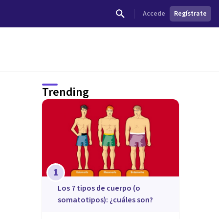
Accede
Regístrate
Trending
1
​Los 7 tipos de cuerpo (o
somatotipos): ¿cuáles son?