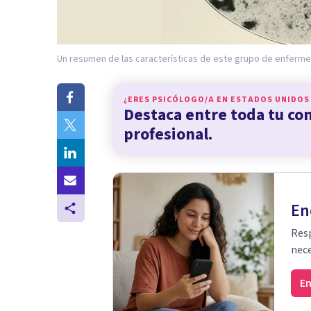
Un resumen de las características de este grupo de enferm
¿ERES PSICÓLOGO/A EN
ESTADOS UNIDOS
Destaca entre toda tu c
profesional.
En
Resp
nece
En