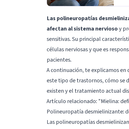
Las polineuropatías desmieliniz
afectan al sistema nervioso
y pr
sensitivas. Su principal caracterís
células nerviosas y que es respon
pacientes.
A continuación, te explicamos en q
este tipo de trastornos, cómo se d
existen y el tratamiento actual di
Artículo relacionado: "
Mielina: def
Polineuropatía desmielinizante: de
Las polineuropatías desmieliniza