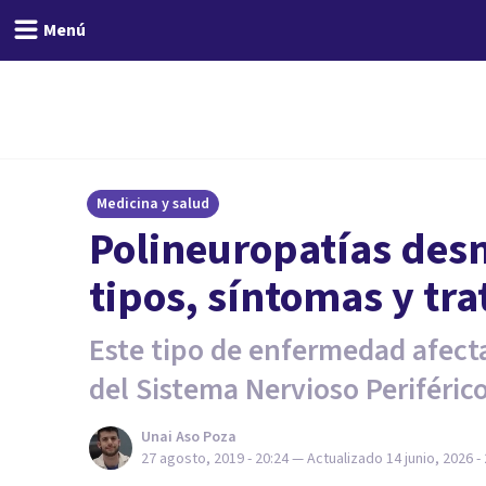
Menú
Medicina y salud
Polineuropatías desm
tipos, síntomas y tr
Este tipo de enfermedad afecta 
del Sistema Nervioso Periférico
Unai Aso Poza
27 agosto, 2019 - 20:24
— Actualizado
14 junio, 2026 -