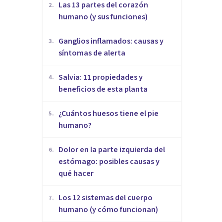
Las 13 partes del corazón
2
.
humano (y sus funciones)
Ganglios inflamados: causas y
3
.
síntomas de alerta
Salvia: 11 propiedades y
4
.
beneficios de esta planta
¿Cuántos huesos tiene el pie
5
.
humano?
Dolor en la parte izquierda del
6
.
estómago: posibles causas y
qué hacer
Los 12 sistemas del cuerpo
7
.
humano (y cómo funcionan)