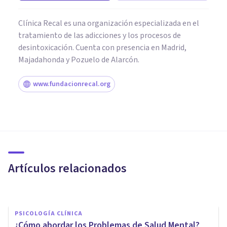
Clínica Recal es una organización especializada en el
tratamiento de las adicciones y los procesos de
desintoxicación. Cuenta con presencia en Madrid,
Majadahonda y Pozuelo de Alarcón.
www.fundacionrecal.org
ENTREVISTAS
Entrevista a Fabián Cardell:
problemas de ansiedad en la
crisis del COVID
Artículos relacionados
Bertrand Regader
PSICOLOGÍA CLÍNICA
¿Cómo abordar los Problemas de Salud Mental?