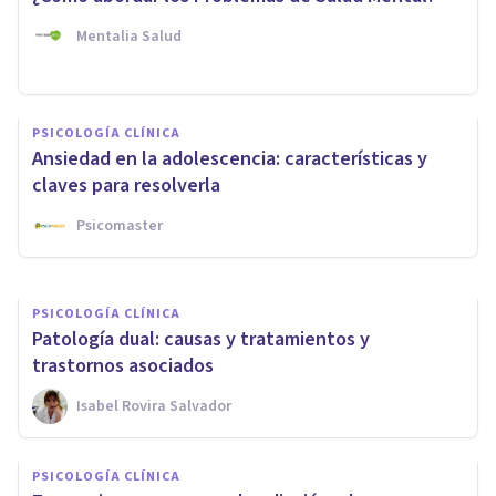
Mentalia Salud
PSICOLOGÍA CLÍNICA
Escopofobia (miedo a ser
PSICOLOGÍA CLÍNICA
observado): qué es y cuáles
Ansiedad en la adolescencia: características y
son sus efectos
claves para resolverla
Psicomaster
Javi Soriano
PSICOLOGÍA CLÍNICA
Patología dual: causas y tratamientos y
trastornos asociados
Isabel Rovira Salvador
PSICOLOGÍA CLÍNICA