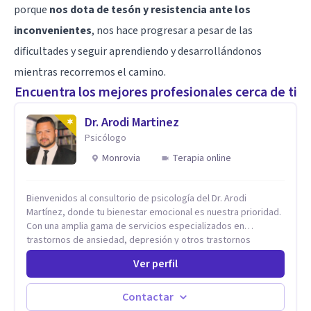
porque
nos dota de tesón y resistencia ante los
inconvenientes
, nos hace progresar a pesar de las
dificultades y seguir aprendiendo y desarrollándonos
mientras recorremos el camino.
Encuentra los mejores profesionales cerca de ti
Dr. Arodi Martinez
Psicólogo
Monrovia
Terapia online
Bienvenidos al consultorio de psicología del Dr. Arodi
Martínez, donde tu bienestar emocional es nuestra prioridad.
Con una amplia gama de servicios especializados en
trastornos de ansiedad, depresión y otros trastornos
emocionales, estamos dedicados a ofrecerte el mejor
Ver perfil
tratamiento para mejorar tu salud mental. En nuestro
consultorio, ofrecemos una variedad de terapias y
tratamientos diseñados para satisfacer tus necesidades
Contactar
específicas: Terapia para Trastornos de Ansiedad y