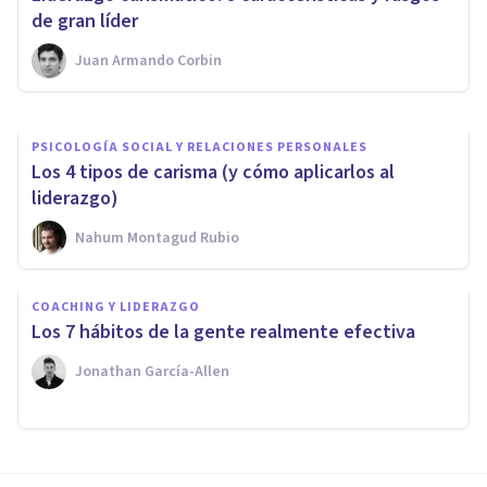
clases de líder más habituales
de gran líder
Juan Armando Corbin
Jonathan García-Allen
PSICOLOGÍA SOCIAL Y RELACIONES PERSONALES
Los 4 tipos de carisma (y cómo aplicarlos al
liderazgo)
Nahum Montagud Rubio
COACHING Y LIDERAZGO
​Los 7 hábitos de la gente realmente efectiva
Jonathan García-Allen