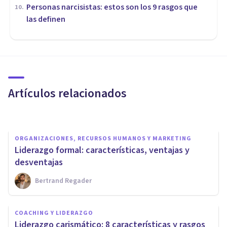
Personas narcisistas: estos son los 9 rasgos que
10
.
las definen
ORGANIZACIONES, RECURSOS HUMANOS Y MARKETING
Líderes dominantes: cómo son
y cómo se hacen con el poder
Artículos relacionados
Oscar Castillero Mimenza
ORGANIZACIONES, RECURSOS HUMANOS Y MARKETING
Liderazgo formal: características, ventajas y
desventajas
Bertrand Regader
COACHING Y LIDERAZGO
COACHING Y LIDERAZGO
Tipos de Liderazgo: Las 5
Liderazgo carismático: 8 características y rasgos