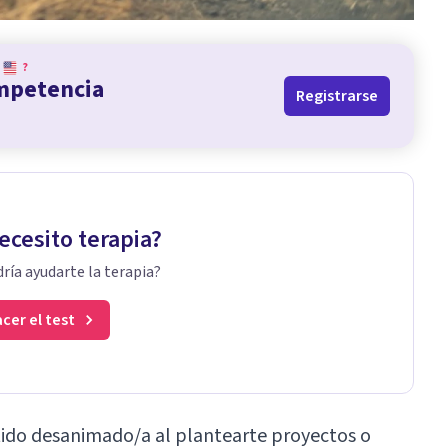
?
ompetencia
Registrarse
ecesito terapia?
ría ayudarte la terapia?
cer el test
tido desanimado/a al plantearte proyectos o