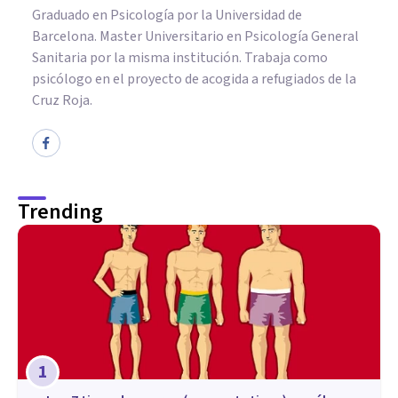
Graduado en Psicología por la Universidad de
Barcelona. Master Universitario en Psicología General
Sanitaria por la misma institución. Trabaja como
psicólogo en el proyecto de acogida a refugiados de la
Cruz Roja.
Trending
1