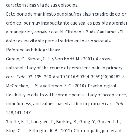
características y la de sus episodios.
Esto pone de manifiesto que si sufres algún cuadro de dolor
crónico, por muy incapacitante que sea, es posible aprender
a manejarlo y convivir con él. Citando a
Buda Gautama
: «El
dolor es inevitable pero el sufrimiento es opcional»
Referencias bibliográficas:
Gureje, O., Simon, G. E. y Von Korff, M. (2001). A cross-
national study of the course of persistent pain in primary
care.
Pain
, 92, 195–200. doi:10.1016/S0304-3959(00)00483-8
McCracken, L. M. y Velleman, S. C. (2010). Psychological
flexibility in adults with chronic pain: a study of acceptance,
mindfulness, and values-based action in primary care.
Pain
,
148,141-147.
Sibille, K. T., Langaee, T., Burkley, B., Gong, Y., Glover, T. L.,
King, C., … Fillingim, R. B. (2012). Chronic pain, perceived