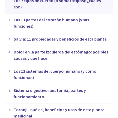
​Los 7 tipos de cuerpo (o somatotipos): ¿cuáles
son?
Las 13 partes del corazón humano (y sus
2
.
funciones)
Salvia: 11 propiedades y beneficios de esta planta
3
.
Dolor en la parte izquierda del estómago: posibles
4
.
causas y qué hacer
Los 12 sistemas del cuerpo humano (y cómo
5
.
funcionan)
Sistema digestivo: anatomía, partes y
6
.
funcionamiento
Toronjil: qué es, beneficios y usos de esta planta
7
.
medicinal