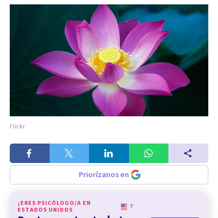
Flickr
Priorízanos en
¿ERES PSICÓLOGO/A EN
?
ESTADOS UNIDOS