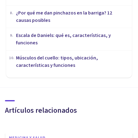
¿Por qué me dan pinchazos en la barriga? 12
8
.
causas posibles
Escala de Daniels: qué es, características, y
9
.
funciones
Músculos del cuello: tipos, ubicación,
10
.
características y funciones
MEDICINA Y SALUD
Diabetes y salud mental:
cuidando de los diabéticos
desde la Psicología
Artículos relacionados
Fernando Aristizabal
MEDICINA Y SALUD