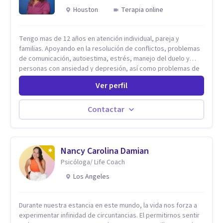
Houston
Terapia online
Tengo mas de 12 años en atención individual, pareja y
familias. Apoyando en la resolución de conflictos, problemas
de comunicación, autoestima, estrés, manejo del duelo y
personas con ansiedad y depresión, así como problemas de
conducta y comportamiento. Desarrollo de personas
Ver perfil
maximizando su potencial y elevando su desempeño.
Estableciendo metas a corto y largo plazo, es vital para la
vida de cada uno tener su propia vision.
Contactar
Nancy Carolina Damian
Psicóloga/ Life Coach
Los Angeles
Durante nuestra estancia en este mundo, la vida nos forza a
experimentar infinidad de circuntancias. El permitirnos sentir