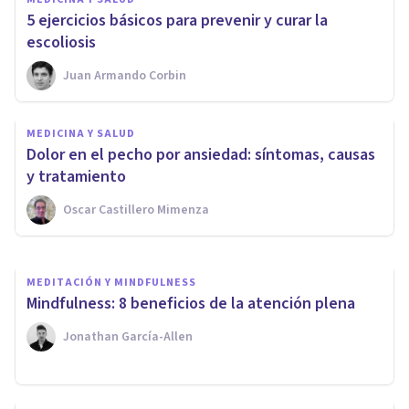
​5 ejercicios básicos para prevenir y curar la
escoliosis
Juan Armando Corbin
MEDICINA Y SALUD
MEDICINA Y SALUD
¿Es peligrosa la terapia
Dolor en el pecho por ansiedad: síntomas, causas
electroconvulsiva?
y tratamiento
Oscar Castillero Mimenza
Unai Aso Poza
MEDITACIÓN Y MINDFULNESS
Mindfulness: 8 beneficios de la atención plena
Jonathan García-Allen